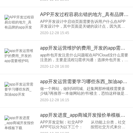
计和模块设计、编程和调试、程序联调和测试以及
编写、提交程序等一系列
APP开发过程容易出错的地方_具有品牌的app开发
APP开发设计中启动页面需要告诉用户什么在APP
开发设计中，其中页面是关键的设计点，因为其实
在用户启动应用程序后，其实简单为用户传递APP
2020-12-28 15:45
的信息，吸引用户继续探索产品的兴趣。
app开发运营维护的费用_开发的app需要维护吗
app外包开发注意什么问题呢在APICloud没什么需要
注意的，主要是流程1)需求沟通：选择外包开发，双
方一定要进行需求沟通，对项目进行了解和分析开
2020-12-28 16:00
发的可行性。2)工作评估：在确认需求开发之后，要
对A
app开发运营需要学习哪些东西_加油app开发
做一个网站，做到58同城、赶集网那种规模需要多
少钱?再推荐一本做网站的书!楼主，恐怕这样做是很
有难度的，因为现在互联网上已经分为了多种学
2020-12-28 16:15
科，我简单给你介绍一下。1.网站设计。这一块需要
一些美术的知识。
app开发进度_app商城开发报价单模板下载
APP开发定制：社交APP 从功能上分类，社交
APP可以分为以下三个： 按照社交方式来分可
以分为移动IM、SNS、LBS，按照关系方式来分可