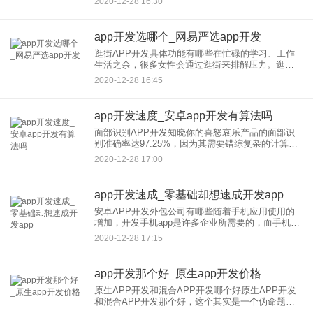
2020-12-28 16:30
以分为熟人社交、陌生社交，语音、 APP开发
定制公司认
app开发选哪个_网易严选app开发
逛街APP开发具体功能有哪些在忙碌的学习、工作
生活之余，很多女性会通过逛街来排解压力。逛街
APP公司专家称，在放假期间，各种美食店、商
2020-12-28 16:45
场、在移动互联时代，APP应用的出现和发展，如
何为爱逛街的女性们打
app开发速度_安卓app开发有算法吗
面部识别APP开发知晓你的喜怒哀乐产品的面部识
别准确率达97.25%，因为其需要错综复杂的计算处
理，技术远比简单的图像匹配要复杂得多，为此开
2020-12-28 17:00
发人员致力于提高面部识别的处理速度，增强追踪
面部特点的能力，
app开发速成_零基础却想速成开发app
安卓APP开发外包公司有哪些随着手机应用使用的
增加，开发手机app是许多企业所需要的，而手机
app开发分为安卓和ios版本的，一般企业也是通过外
2020-12-28 17:15
包开发APP，那么安卓APP开发外包公司有哪些
呢？如何找
app开发那个好_原生app开发价格
原生APP开发和混合APP开发哪个好原生APP开发
和混合APP开发那个好，这个其实是一个伪命题！
APP开发没有工具上的好坏，没有模式上的好坏，