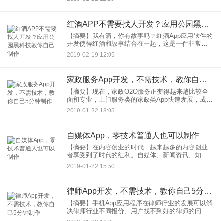
用户挑选，还有各种送礼攻略推送，颇受用户欢
迎。我们很容易担心在
红酒APP不需要找人开发？应用公园黑科技教你自己制作
【摘要】我有酒，你有故事吗？红酒App应用软件的
开发使得红酒和故事结合在一起，这是一件非常浪
漫的事情。打开红酒App应用软件可以获得葡萄名
2019-02-19 12:05
称、葡萄园、年份、产区等方面的有效信息，还可
以与大家互动交流等
家政服务App开发，不需技术，教你自己5分钟制作
【摘要】现在，家政O2O服务正变得越来越比较全
面和专业，上门服务类的家政类App快速发展，成为
行业必备的工具。随着智能手机的普及，手机已经
2019-01-22 13:05
成为大家日常生活重要的工具。在城市生活中，手
机自然逐步应用于家
自媒体App，零技术普通人也可以制作
【摘要】在内容创业的时代，越来越多的内容创业
者享受到了时代的红利。自媒体、新闻资讯、知识
付费App开发成了市场热门。在内容创业的时代，越
2019-01-22 15:50
来越多的内容创业者享受到了时代的红利。自媒
体、新闻资讯、知识付费
律师App开发，不需技术，教你自己5分钟制作
【摘要】手机App应用程序在律师行业的发展可以解
决律师行业不同报价、用户找不到好的律师的问
题。律师行业App包括实时法律新闻、在线律师咨