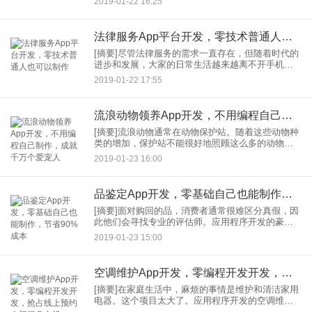
2019-01-22 16:25
询、在线咨询、案件委托、社区论坛等功能。律师
这个行业，不需要的时
法律服务App平台开发，零技术普通人也可以制作
[摘要]尽管法律服务的需求一直存在，但随着时代的
进步和发展，大家的日常生活越来越离不开手机，
法律服务行业也面临转型的压力。法律App开发成了
2019-01-22 17:55
很多律师事务所的需求。法律服务业是一个古老的
服务业，但随着时
流浪动物领养App开发，不用编程自己制作，成就千万个爱宠人
[摘要]流浪动物通常在动物保护站。随着这些动物种
类的增加，保护站不能很好地照顾这么多的动物，
因此，希望各行各业的人们都能帮助收养它们。流
2019-01-23 16:00
浪动物领养APP为宠物爱好者者领养他们喜欢的宠
物，提供了方便的通
品鉴定App开发，零基础自己也能制作，节省90%成本
[摘要]面对购回的品，消费者通常很难区分真假，因
此他们会寻找专业的评估师。应用程序开发的豪华
身份识别可以为用户提供豪华身份识别服务，并将
2019-01-23 15:00
打开评估人员的入口，选择高质量的评估人员。面
对网上或从专卖店购买
空调维护App开发，零编程开发开发，抢占线上预约上门服务市场
[摘要]在家庭生活中，麻烦的事情是维护和清洁家用
电器。这个项目太大了。应用程序开发的空调维护
服务为用户提供在线预订维护主服务，无论是在自