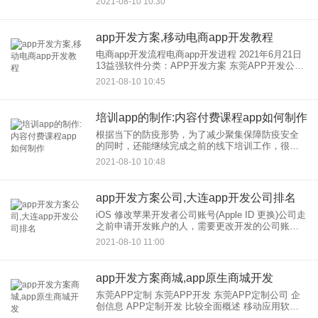
2021-08-10 10:30
用户处理生活和工作。这个问题也能给用户带来很
多乐趣。商家也非常看
app开发方案,移动电商app开发教程
电商app开发流程电商app开发进程 2021年6月21日
13益强软件分类：APP开发方案 东莞APP开发公司
一强软件表示，这已经成为移动电商平台发展的必
2021-08-10 10:45
要阶段。电商-likeapp开发
培训app的制作:内容付费课程app如何制作
根据当下的防疫形势，为了减少聚集保障防疫安全
的同时，还能继续完成之前的线下培训工作，很多
培训机构陆续推出了自己的培训app。 一款培训
2021-08-10 10:48
app，就开发
app开发方案公司,大连app开发公司排名
iOS 修改苹果开发者公司账号(Apple ID 更换)公司走
之前申请开发账户的人，需要更改开发的公司账
户，避免以后出现问题。 (仅适用于机构账户中的公
2021-08-10 11:00
司账户，不适用于企业和个人账户)
app开发方案商城,app原生商城开发
东莞APP定制 东莞APP开发 东莞APP定制公司 企
创信息 APP定制开发 比较全面概述 移动应用软件
ECM专注于开发大中型移动应用我们可以根据客户