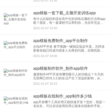
2021-01-07 15:30
1、海量模板：为用户提供各种主题不同风格的高颜
值模板，这些模板
app模板一套下载_左脑开发训练app
有什么比较好的适合高中生的训练右脑的方法和app
呢？朋友，有一套课程可以帮到你，当你学完这套
课程后，再也不用去参加任何补习班。因为这套课
2021-01-07 15:45
程将唤醒你大脑中沉睡的潜能，你将开启强大的自
学模式，你的成绩将名
app模板免费制作_app平台制作
企拍APP开发 春节视频一键搞定临近年底，怎样送
新春祝福已经成为很多人头疼的问题，后期包装也
是一次搞定。 临近年底，怎样新春祝福已经成为很
2021-01-07 16:00
多人头疼的问题，祝福要怎样送才能让对
app模板制作软件_制作app软件
邀请制作APP开发有哪些吸引人的功能点？今天的
互联网已经对人们的生活产生了深远的影响，从食
物、衣服、住所、交通到邀请他人到喜宴，都是完
2021-01-07 16:15
全电子化的。这比一般的纸质邀请更有趣，更有环
境友善。邀请制作APP
app模板在线制作_app制作多少钱
app开发哪个工具好用又能快速开发？您好，我是一
名站长。可以尝试使用应用公园来在线制作手机
APP1.这个网站无需编程和代码，小白用户也能在线