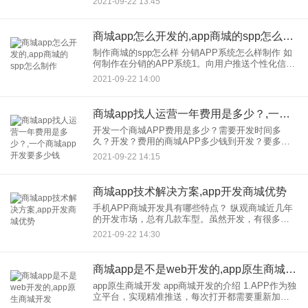
2021-09-22 13:45
万的企业，人建立了一个在线商城网站，我们需要
建立一个生鲜电商系统，
商城app怎么开发的,app商城的spp怎么制作
制作商城的spp怎么样 分销APP系统怎么样制作 如
何制作在分销的APP系统1。向用户推送个性化信
息，提高用户的活跃度和粘性。2.自建商城电商分销
2021-09-22 14:00
模式可为企业，提供全渠道电商解决方案为商
商城app找人运营一年费用是多少？,一个商城app开发要多少钱
开发一个商城APP费用是多少？需要开发时间多
久？开发？费用的商城APP多少钱到开发？要多长
时间 在移动互联网时代，被很多人认可。用户可以
2021-09-22 14:15
轻松方便地打开应用程序，更好地体验应用程序呈
现的内容。很多企
商城app技术解决方案,app开发商城优势
手机APP商城开发具有哪些特点？ 纵观商城近几年
的开发市场，总有几款车型。虽然开发，有很多企
业，但是来自开发的软件似乎没有市场，原因是什
2021-09-22 14:30
么？让APP受大众欢迎？以下是筷子云小编的分
析：
商城app是不是web开发的,app原生商城开发
app原生商城开发 app商城开发的介绍 1.APP作为独
立平台，实现精准推送，每次打开都需要重新加
载，用户体验相对较差。不过APP开发普遍采用原