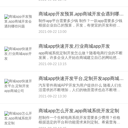
体流程服务。APP开发必须能上app store，尤其
商城app开发预算,app商城开发会遇到哪些问题
制作app平台需要多少钱 制作？一款app需要多少钱
根据企业自己的预算，开发，有便宜的开发和价
格，开发有贵的价格一般来说，开发、商城中的价
2021-09-22 13:00
格还是在几万元左右。今天，希索普边肖将和大家
一起看看，他说多少
商城app快速开发,行业商城app开发
app商城系统定制开发怎么做？随着电商行业的不断
发展，许多企业人开始在商城建立自己的网站然
而，许多企业人并不知道专门从事技术的开发，所
2021-09-22 13:15
以许多企业人也选择了找第三方开发企业来做。那
么，APP商城系统在定
商城app快速开发平台,定制开发app商城公司
汽车零件商城APP开发为用户提供什么 随着人们生
活需求的不断增加，人们的物质需求也在不断增
加。汽车就是其中之一。汽车数量的增加引起了开
2021-09-22 13:30
发和商城的汽车零部件市场为了完美迎合市场需
求，商家对汽车零部件商城
商城app怎么开发,app商城系统开发定制
想制作一个生鲜电商系统开发需要多少费用？价格
根据选定的平台和功能需求来到定制。希索普海事
公司在开发，电商有18年的经验我们已经为成千上