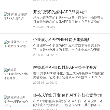
正从创新选项变为市场刚需。 用户需求变迁
开发“变现”的媒体APP,只需4步!
想在内容为王的时代分一杯羹？拥有一个功能强大
且能持续盈利的媒体APP是关键！别再被复杂的技
术和模糊的商业模式吓退，只需遵循以下四步，你
2025-08-13 20:25
就能开启自己的媒体APP开发与盈利之旅： 🔍 第一
步：
企业展示APP?H5封装快速落地!
企业拥有一个专属的移动展示窗口不再是锦上添
花，而是业务发展的刚需。一个企业展示APP能全
方位呈现品牌实力、产品服务与核心价值，随时随
2025-08-13 20:35
地触达潜在客户与合作伙伴。然而，传统原生APP
开发面临周期长、成本高
解锁原生API!H5封装APP插件化开发
在H5封装APP插件化开发正成为平衡效率与性能的
关键路径。它允许开发者利用Web技术（HTML5、
CSS、JavaScript）构建核心功能，同时通过原生
2025-08-13 20:40
API深度集成实现媲美原生应用的用户体验。
多格式输出开发:创作APP的核心竞争力!
在用户创作的内容需要在不同平台、不同设备、不
同情境下无缝流转。一款创作APP，其价值不仅在
于强大的编辑功能，更在于能否高效、灵活地将用