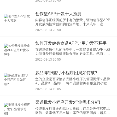
2025-08-13 20:45
户的心血转化为所需形态。多格式输出开发，正迅
速成为创作APP开发领
创作型APP开发十大预测
内容创作正经历前所未有的繁荣，驱动创作型APP
开发成为技术创新的前沿阵地。未来几年，这一领
域将迎来深刻变革。以下是十大关键预测，揭示创
2025-08-13 20:50
作型APP开发的核心趋势： 1. AI深度赋能创作全流
程
如何开发健身食谱APP让用户爱不释手
在追求健康生活的浪潮中，一款健身食谱APP已成
为健身爱好者和健康饮食者的必备工具。然而，市
面上不少应用要么食谱单一，要么操作复杂，让用
2025-08-13 20:55
户难以坚持。要让你的健身食谱APP开发项目脱颖
而出，关键在于将科学
多品牌管理乱!小程序困局如何破?
您的企业是否深陷多品牌小程序的管理泥潭？品牌
A、品牌B、品牌C…每个品牌都拥有独立的小程
序，结果却是： 数据割裂严重： 用户行为、销售数
2025-08-14 19:05
据分散在各处，难以形成全局洞察，决策如同盲人
摸象。
渠道批发小程序开发:行业需求分析!
传统批发行业正面临巨大挑战：订单处理依赖电话
微信、效率低下易出错；库存信息不同步，超卖或
积压频发；渠道层级复杂，管理混乱；客户黏性