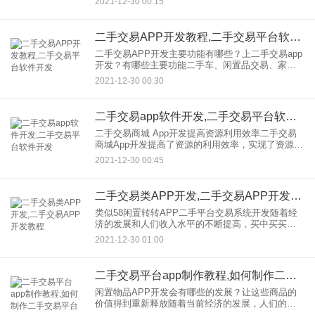
2021-12-30 00:15
解决相关的社会问题，二手交易app开发出现在人们
的生活中，不仅方便了
二手交易APP开发教程,二手交易平台软件开发
二手交易APP开发主要功能有哪些？上二手交易app
开发？有哪些主要功能二手车、闲置品交易、家电
换货、旧货换货等二手交易与互联网有效结合，成
2021-12-30 00:30
为二手市场的新机遇。然而，有许多企业商人有这
种想法，但不知道从
二手交易app软件开发,二手交易平台软件开发
二手交易商城 App开发提高资源利用效率二手交易
商城App开发提高了资源的利用效率，实现了资源的
再分配。随着人们生活水平的提高，消费市场和消
2021-12-30 00:45
费欲望的刺激，以及市场上产品更新换代的加速，
很多东西在用户还
二手交易类APP开发,二手交易APP开发教程
类似58闲置转转APP二手平台交易系统开发随着经
济的发展和人们收入水平的不断提高，买中买买已
经成为大家喜爱的事情。但是，有时候买了几次就
2021-12-30 01:00
不想用的东西。丢了很可惜，但是放在家里太占地
方了。我们为什么不倒
二手交易平台app制作教程,如何制作二手交易平台
闲置物品APP开发会有哪些的发展？让这些商品的
价值得到重新释放随着当前经济的发展，人们的生
活用品和产品越来越丰富，也会出现一些闲置的商