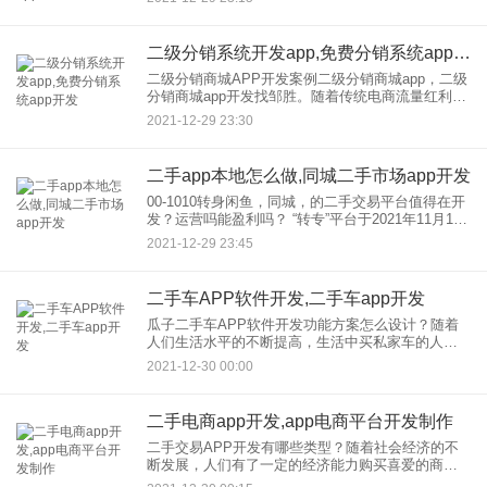
发，微商二级分销源码开发，微商二级分销sys
二级分销系统开发app,免费分销系统app开发
二级分销商城APP开发案例二级分销商城app，二级
分销商城app开发找邹胜。随着传统电商流量红利的
消失，平台推广费用越来越高，再加上各种约束和
2021-12-29 23:30
管制，商家的利润率不断被挤压，生存艰难。电商
行业已经进入了
二手app本地怎么做,同城二手市场app开发
00-1010转身闲鱼，同城，的二手交易平台值得在开
发？运营吗能盈利吗？ “转专”平台于2021年11月12
日上线。是国内二手交易平台，是58同城与市场合
2021-12-29 23:45
并后孵化的“创新项目”。58集团CEO姚劲
二手车APP软件开发,二手车app开发
瓜子二手车APP软件开发功能方案怎么设计？随着
人们生活水平的不断提高，生活中买私家车的人不
在少数，但经济拮据的人总是很多。为了给人们的
2021-12-30 00:00
生活带来便利，开发，一款类似瓜子二手车的app软
件出现在人们的生活
二手电商app开发,app电商平台开发制作
二手交易APP开发有哪些类型？随着社会经济的不
断发展，人们有了一定的经济能力购买喜爱的商
品，这也在一定程度上降低了商品的利用率。为了