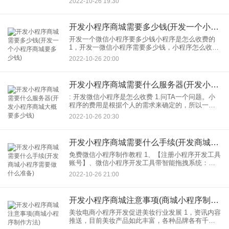
2022-10-26 19:30
APP，小程序还是定制APP，小程序，功能，难度
越大，耗费
开发小程序商城需要多少钱(开发一个小程序商城要多少钱)
开发一个微信小程序要多少钱小程序是怎么收费的
1，开发一微信小程序需要多少钱，小程序怎么收
费？下面是一个详细的列表小程序的组件以及每个
2022-10-26 20:00
组件的费用： 2.域名、产品主图、详细图片、店铺
海报需要
开发小程序商城需要什么服务器(开发小程序商城大概要多少钱)
: 开发微信小程序是怎么收费 1.问TA一个问题。小
程序的费用是根据个人的需求来确定的，所以一定
要和你确认详细的需求，才能确定。但是以下对小
2022-10-26 20:30
程序开发价格的影响会比较大。您可以根据以下因
素做出自己
开发小程序商城需要什么手续(开发商城小程序需要做什么准备)
免费微信小程序制作教程 1、【注册小程序开发工具
账号】、微信小程序开发工具带智能拖拽系统：而
且是在网站，不需要下载制作，管理也一样。交接
2022-10-26 21:00
时不需要重复的手续和熟悉的时间成本企业。 2.
【选择小
开发小程序商城注意事项(商城小程序制作方法)
美妆电商小程序开发促进美妆行业发展 1，资讯内容
推送，目前美妆产品如此丰富，各种品牌各有千
秋。但是这些产品的内容可以通过电商小程序软