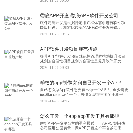
2020-11-26 09:00
开发公司外包，又怕被坑。如今，手机APP开发不
再是我们
娄底APP开发-娄底APP软件开发公司
软件定制开发是根据特定用户群体需求进行软件功
能应用设计，相对比传统的APP软件开发来说，这
种针对性定制软件会让功能性更强，还能满足特定
2020-11-26 09:15
群体的使用操作习惯以及功能需求，确实能够呈现
出更高端的使用体验，通
APP软件开发项目规范措施
提升APP软件开发项目规范性管理的措施提升项目
规划的合理性项目规划的合理性是提升软件开发项
目规范性的基础，而要提升项目规划的合理性需要
2020-11-26 09:30
考虑以下因素:(1)客户的需求。我们在进行软件开发
前，需要对用户的
学校的app制作 如何自己开发一个APP
自己怎么做App软件想要自己做一个APP，至少需要
ios和android两个平台，来满足现在主要的手机平台
使用用户。当然这是比较比较全面的要求，如果自
2020-11-26 09:45
己做一个APP的话，你要懂得美工、ui设计、编程、
怎么开发一个app app开发工具有哪些
解析APP开发平台方的盈利模式 APP定制开发
公司应用公园表示，做APP开发这个平台的初衷在
于，随着移动互联的发展，APP开发成为一种刚性