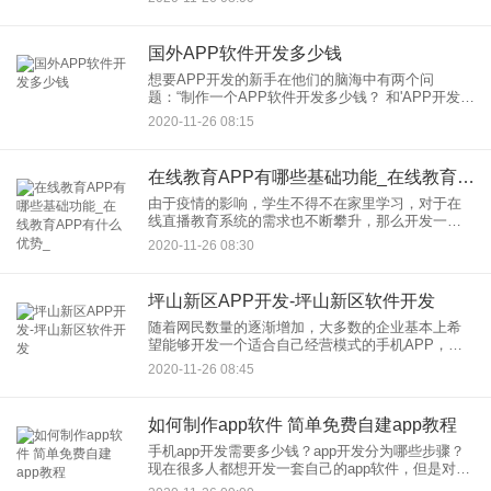
的空间，除了现金比较人们的游戏直播，还有教学
直播，教育直播培训，
国外APP软件开发多少钱
想要APP开发的新手在他们的脑海中有两个问
题：“制作一个APP软件开发多少钱？ 和'APP开发成
本如何估算？' 并在互联网上搜索答案。在网络上，
2020-11-26 08:15
您可能会遇到几个不同的网站，旨在估算 移
在线教育APP有哪些基础功能_在线教育APP有什么优势_
由于疫情的影响，学生不得不在家里学习，对于在
线直播教育系统的需求也不断攀升，那么开发一款
在线教育APP开发有哪些基础功能？在线教育APP
2020-11-26 08:30
开发有什么优势？在线教育APP开发有哪些基础功
能？1.课程展示：
坪山新区APP开发-坪山新区软件开发
随着网民数量的逐渐增加，大多数的企业基本上希
望能够开发一个适合自己经营模式的手机APP，那
么在APP开发的时候，如何才能降低经营成本，这
2020-11-26 08:45
也是大多数的企业希望能够考虑的一件事情，毕竟
在开发的过程当中我们
如何制作app软件 简单免费自建app教程
手机app开发需要多少钱？app开发分为哪些步骤？
现在很多人都想开发一套自己的app软件，但是对
app开发并不了解，自己本身没有技术团队，找app