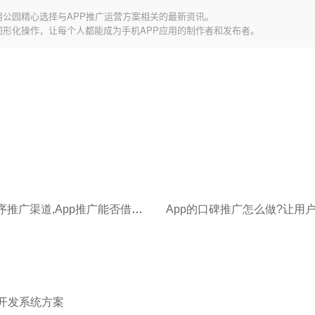
用公园精心选择与APP推广运营方案相关的最新资讯。
图形化操作，让每个人都能成为手机APP应用的制作者和发布者。
复用小程序推广渠道,App推广能否借势突围?
App的口碑推广怎么做?让用户
p开发系统方案