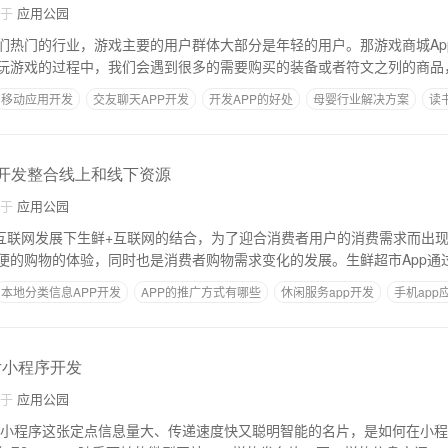
自于
应用公园
们热门的行业，游戏主要的用户群体大部分是年轻的用户。那游戏商城Ap
玩游戏的过程中，我们会遇到很多的需要购买的装备或者符文之列的商品
移动应用开发
交友聊天APP开发
开发APP的好处
母婴行业解决方案
读
p开发整合线上和线下资源
自于
应用公园
是互联网发展下生鲜+互联网的结合，为了迎合消费者用户的消费需求而出
便的购物的体验，同时也是消费者购物需求变化的发展。生鲜超市App通
本地分类信息APP开发
APP的推广方式有哪些
休闲服务app开发
手机app
片小程序开发
自于
应用公园
程序这张定点信息量大、传递速度快又聪明智能的名片，是如何在小程