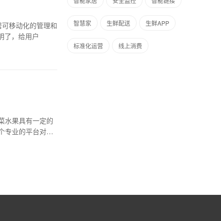
智能家居
安全监控
智能链接
智慧家
生鲜配送
生鲜APP
居可移动化的管理和
明了，给用户
标准化运营
线上消费
菜水果具有一定的
个专业的平台对行