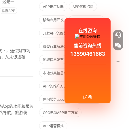
 这是一
APP推广功能
APP代理招商
垂直APP
移动应用开发
交友聊天APP开发
在线咨询
开发APP的好处
售前咨询热线
母婴行业解决方案
读书APP开发
状下，通过对市场
13590461663
力，从未促进孩
同城信息发布
本地分类信息APP开发
APP的推广方式有哪些
[关闭]
休闲服务app开发
手机app应用
App的功能和服务
路导航，旅游装
O2O电商APP推广方案
APP运营模式