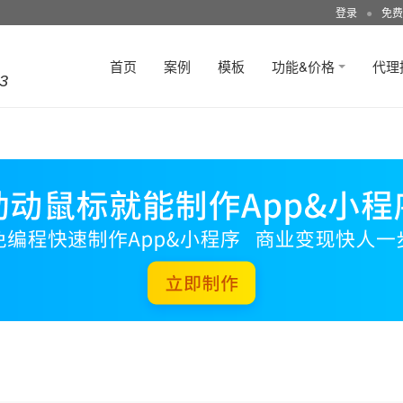
登录
●
免费
首页
案例
模板
功能&价格
代理
3