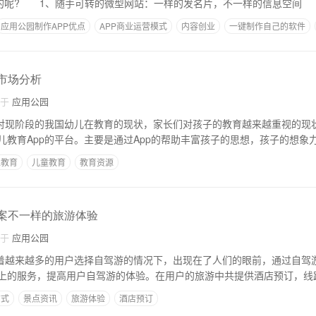
值的呢? 1、随手可转的微型网站：一样的发名片，不一样的信息空间
应用公园制作APP优点
APP商业运营模式
内容创业
一键制作自己的软件
发市场分析
自于
应用公园
针对现阶段的我国幼儿在教育的现状，家长们对孩子的教育越来越重视的现
儿教育App的平台。主要是通过App的帮助丰富孩子的思想，孩子的想象
上教育
儿童教育
教育资源
方案不一样的旅游体验
自于
应用公园
对着越来越多的用户选择自驾游的情况下，出现在了人们的眼前，通过自驾游
上的服务，提高用户自驾游的体验。在用户的旅游中共提供酒店预订，线
方式
景点资讯
旅游体验
酒店预订