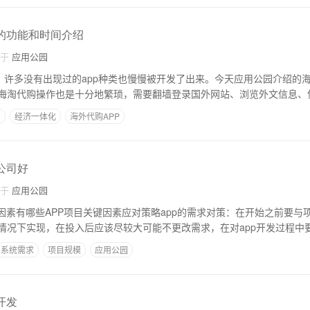
发的功能和时间介绍
自于
应用公园
，许多没有出现过的app种类也慢慢被开发了出来。今天应用公园介绍的海
海淘代购操作也是十分地繁琐，需要翻墙登录国外网站、浏览外文信息、
淘
经济一体化
海外代购APP
公司好
自于
应用公园
键因素有哪些APP项目关键因素应对策略app的需求对策：在开始之前要与
情况下实现，在投入后应该尽较大可能不更改需求，在对app开发过程中要
系统需求
项目规模
应用公园
开发