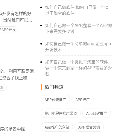
如何自己做软件,如何自己做一个类
似于淘宝的软件
p开发有怎样的好
，当然我们可以通
如何自己做一个APP,整套一个APP做
书APP开发
下来需要多少钱
如何自己做一个简单的app,企业app
开发技术
如何自己做一个类似于淘宝的软件,
做一个京东到家一样的APP需要多少
现的。利用互联网消
钱
过整合了线上和
热门频道
应用
APP预装推广
APP推广
复用小程序推广渠道
App口碑推广
App推广怎么做
APP联合营销
序的场景中赋