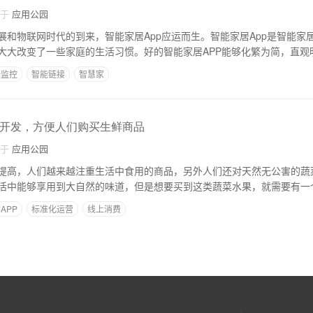
自于
应用公园
展和物联网时代的到来，智能家居App应运而生。智能家居App是智能家
大大改变了一些家庭的生活习惯。好的智能家居APP能够化繁为简，直观
全监控
智能链接
智慧家
P开发，方便人们购买生鲜商品
自于
应用公园
提高，人们越来越注重生活中食用的商品，另外人们还对天然无公害的蔬
活中能够享用到大自然的味道，但是想要买到这类蔬菜水果，就需要有一
APP
标准化运营
线上消费