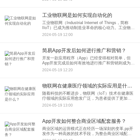
送时机把握，也需要借助专业的APP开发技术，来
实现个性化内容推送
工业物联网是如何实现自动化的
工业物联网（Industrial Internet of Things，简称
IIoT）已成为推动制造业革命的核心动力。工业物联
网通过将传感器、软件和工业设备连接起来，实现
2024-05-19 12:00
了信息流与物质流的无缝对接，极
简易App开发后如何进行推广和营销？
开发一款应用程序（App）已经变得相对简单，但
App开发完成后如何有效地进行推广和营销则成为了
许多开发者和企业面临的重大挑战。一个好的App如
2024-05-19 12:20
果没有得到有效的推广，就像是埋没在沙滩上的宝
石，永远无法发
物联网在健康医疗领域的实际应用是什么？
随着科技的不断进步，物联网（IoT）技术在健康医
疗领域的实际应用愈发广泛，为患者提供了更加个
性化、便捷的医疗服务，同时也极大提高了医疗工
2024-05-19 13:00
作的效率和准确性。本文将重点探讨物联网在健康
医疗领域的几种关键应
App开发如何整合商业区域配套服务？
商业区域的运营模式正在经历一场深刻的变革,pp开
发作为一种高效的技术手段，为整合商业区域配套
服务提供了无限的可能性。本文将探讨如何通过App