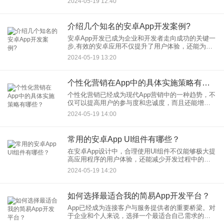
2024-05-19 12:40
开发来实现商业服务的整合，从而为消费者提供更
加便捷、全面的购
介绍几个知名的安卓App开发案例?
安卓App开发已成为企业和开发者走向成功的关键一
步,有效的安卓应用不仅提升了用户体验，还能为开
发者带来商业价值和品牌认知。本文将深入探讨几
2024-05-19 13:20
个知名安卓App开发案例，分析它们的成功之道，并
探讨在安卓应用
个性化营销在App中的具体实施策略有哪些？
个性化营销已经成为现代App营销中的一种趋势，不
仅可以提高用户的参与度和忠诚度，而且还能增强
用户体验和提升转化率。在这篇文章中，我们将深
2024-05-19 14:00
入探讨个性化营销在App中的具体实施策略，以及如
何通过App开发
常用的安卓App UI组件有哪些？
在安卓App设计中，合理使用UI组件不仅能够极大提
高应用程序的用户体验，还能减少开发过程中的时
间消耗。一个精心设计的界面可以让用户更直观、
2024-05-19 14:20
更流畅地与应用互动，这正是安卓UI组件发挥重要
作用的地方。本文
如何选择最适合我的简易App开发平台？
App已经成为连接客户与服务提供者的重要桥梁。对
于企业和个人来说，选择一个最适合自己需求的简
易App开发平台至关重要，因为这直接影响到App的