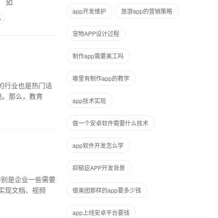
来服务的比如物业管理APP开发公司通过APP软件服务现在的小区业主，更好的服务小区业主。 如
app开发维护
旅游app的营销策略
么
宠物APP设计过程
制作app需要美工吗
哪里有制作app的教学
的行业也是热门话
速。那么，教育
app技术实现
做一个安卓软件需要什么技术
app软件开发怎么学
抑郁症APP开发背景
特别是企业一些需要
实现文档、视频
做美团那样的app要多少钱
app上线安卓平台要钱