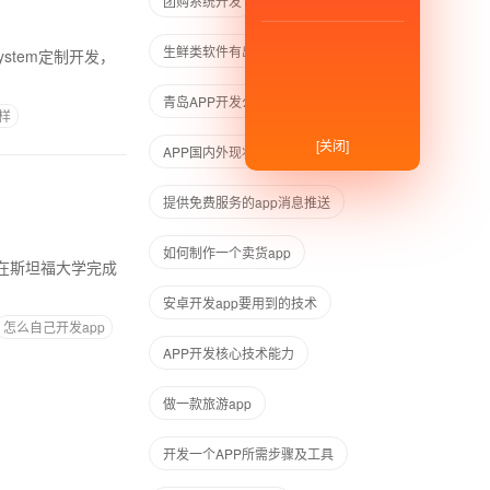
团购系统开发
生鲜类软件有出路吗
ystem定制开发，
青岛APP开发公司
样
[关闭]
APP国内外现状
app几天学完
提供免费服务的app消息推送
如何制作一个卖货app
安卓开发app要用到的技术
怎么自己开发app
APP开发核心技术能力
做一款旅游app
开发一个APP所需步骤及工具