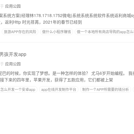
自于
应用公园
统方案(经理林178.1718.1752微电)系统系统系统软件系统返利商城s
返利system APP开发，返利Http 时光荏苒，2021年的春节已经到
旅游APP存在的风险
做什么小程序赚钱
做一个本地所有商店导购的app怎么
衡阳市软件开发
男孩开发app
自于
应用公园
候，你实现了梦想。是一种怎样的体验？ 尤马6岁开始编程。 我在斯坦福大学完成
免费编程课程。 在接下来的四年里，苹果开发，获得了五款应用，它们都被上架
怎么开发一个安卓app
app在线开发制作平台
制作一个APP所需要的钱分析