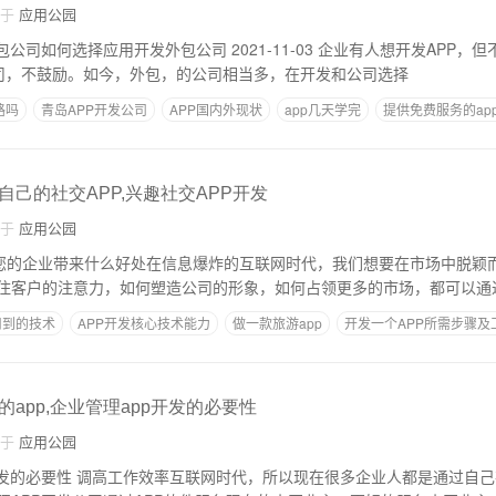
自于
应用公园
外包公司 2021-11-03 企业有人想开发APP，但不知道怎么选AP
司，不鼓励。如今，外包，的公司相当多，在开发和公司选择
路吗
青岛APP开发公司
APP国内外现状
app几天学完
提供免费服务的ap
己的社交APP,兴趣社交APP开发
自于
应用公园
为您的企业带来什么好处在信息爆炸的互联网时代，我们想要在市场中脱颖
住客户的注意力，如何塑造公司的形象，如何占领更多的市场，都可以通过
用到的技术
APP开发核心技术能力
做一款旅游app
开发一个APP所需步骤及
教育app外包价格清单
app,企业管理app开发的必要性
自于
应用公园
开发的必要性 调高工作效率互联网时代，所以现在很多企业人都是通过自己