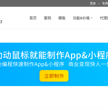
登录
●
免费
首页
案例
模板
功能&价格
代理
3