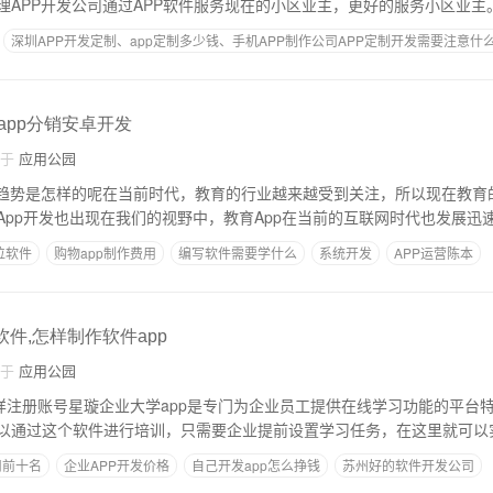
深圳APP开发定制、app定制多少钱、手机APP制作公司APP定制开发需要注意什
傻瓜app制作软件
房源查看筛选
保定app定制
,app分销安卓开发
自于
应用公园
展趋势是怎样的呢在当前时代，教育的行业越来越受到关注，所以现在教育
App开发也出现在我们的视野中，教育App在当前的互联网时代也发展迅
位软件
购物app制作费用
编写软件需要学什么
系统开发
APP运营陈本
期
软件,怎样制作软件app
自于
应用公园
怎样注册账号星璇企业大学app是专门为企业员工提供在线学习功能的平台
以通过这个软件进行培训，只需要企业提前设置学习任务，在这里就可以
司前十名
企业APP开发价格
自己开发app怎么挣钱
苏州好的软件开发公司
自己做app的平台