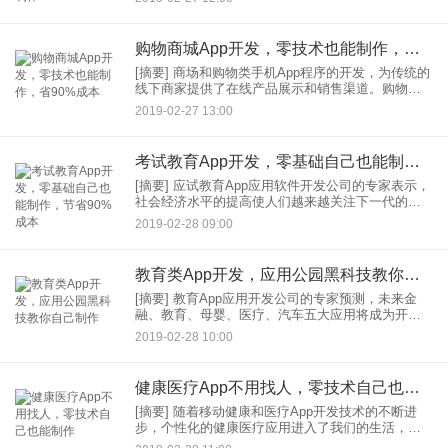
结合实体店，为用户打造全新的购物体验。在移动
互联网的时
购物商城App开发，零技术也能制作，省90%成本
[摘要] 商场和购物类手机App程序的开发，为传统的
线下商家提供了在线产品展示和销售渠道。购物商
城类App已经成为电子商务模式发展的驱动力。在移
2019-02-27 13:00
动互联网时代，手机正在成为时代的主角，大家已
经习惯通过手
考试教育App开发，零基础自己也能制作，节省90%成本
[摘要] 应试教育App应用软件开发公司的专家表示，
社会经济水平的提高使人们越来越关注下一代的教
育水平，这为应试教育应用软件的开发提供了巨大
2019-02-28 09:00
的市场潜力。随着移动互联时代的到来，人们的消
费习惯正逐渐转向
教育类App开发，应用公园黑科技教你自己制作
[摘要] 教育App应用开发公司的专家预测，未来金
融、教育、母婴、医疗、汽车五大应用将成为开发
商创业的蓝海。据权威机构对移动应用的统计，整
2019-02-28 10:00
个App市场增长迅速，用户应用的移动下载量也在加
大。其中，教育
健康医疗App不用找人，零技术自己也能制作
[摘要] 随着移动健康和医疗App开发技术的不断进
步，个性化的健康医疗应用进入了我们的生活，对
人们的生活产生了巨大的影响。随着移动医疗和健