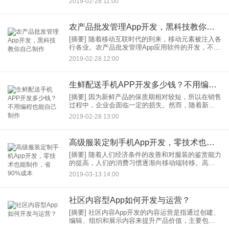
2019-02-28 11:00
康应用开发技术的不断进步，个性化的医疗健康App
已经进入我们的
农产品批发管理App开发，黑科技教你自己制作
[摘要] 随着移动互联时代的到来，移动元素被注入各
行各业。农产品批发管理App应用软件的开发，不仅
提高了企业形象，而且使企业管理更加智能化。在
2019-02-28 12:00
农产品批发业中，随着企业经营状况的改善，规模
越大，使得统筹
生鲜配送手机APP开发多少钱？不用编程也能自己制作
[摘要] 因为新鲜产品的保质期相对较短，所以在销售
过程中，企业会面临一定的损失。然而，随着新兴
电子商务产业的发展，生鲜配送手机App开发，创新
2019-02-28 13:00
了新兴企业的运营模式。因为新鲜产品的保质期相
对较短，所以在
高级服装定制手机App开发，零技术也能制作，省90%成本
[摘要] 随着人们经济条件的改善和对服装的鉴赏能力
的提高，人们的消费习惯逐渐向移动端转移。高级
服装定制的移动App软件已成为许多企业的需求。随
2019-03-13 14:00
着人们经济条件的改善和对服装的鉴赏能力的提
高，人们的消费习
社区内容型App如何开发与运营？
[摘要] 社区内容App开发的内容运营是指通过创建、
编辑、组织和展示内容来提升产品价值，主要包括
内容收集和创作、内容展示和管理、内容传播和传