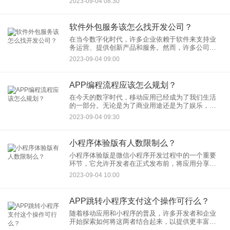
2023-09-04 08:30
方案文档有助于确保团队的一致性，提高项目的透
明度，并为未来的维护和扩
软件外包服务该怎么找开发公司？
在当今数字化时代，许多企业依赖于软件来支持业
务运营、提供创新产品和服务。然而，许多公司可
能没有内部开发团队或技术专长，因此他们需要寻
2023-09-04 09:00
找合适的软件开发公司来外包项目。这个过程可能
看起来有些复杂，但下面的
APP编程流程应该怎么规划？
在今天的数字时代，移动应用已经成为了我们生活
的一部分。无论是为了商业用途还是为了娱乐，许
多人都希望能够开发自己的移动应用程序。然而，
2023-09-04 09:30
要成功开发一个应用程序，需要有一个清晰的规划
流程。本文将介绍APP编
小程序体验版有人数限制么？
小程序体验版是微信小程序开发过程中的一个重要
环节，它允许开发者在正式发布前，将应用分享给
一些用户，以收集反馈、测试功能，或者进行其他
2023-09-04 10:00
验证。但是，对于小程序体验版，是否存在人数限
制呢？让我们深入探讨一下
APP跳转小程序支付这个操作可行么？
随着移动应用和小程序的普及，许多开发者和企业
开始探索如何将这两者结合起来，以提供更丰富的
用户体验和功能。其中一个常见的操作是从一个移