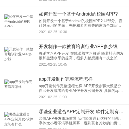
本忙
如何开发一个基于Android的校园APP?
如何开发一个基于Android的校园APP? UI部分。设
计好应用的界面，先把和界面有关的东西全部写
好，为需要显示的数据留好接口。既然题主已经开
2021-02-25 10:30
始学习安卓APP开发，因此我不
开发制作一款教育培训行业APP多少钱
舞蹈学习APP开发 在线跟着学习舞蹈 随着社会的发
展和生活水平的提高，很多人都想拥有一技之长，
舞蹈不仅可以培养一个人的气质，还能在塑造优美
2021-02-25 10:45
的体态，成为很多人技能学习的优选，但是自学舞
app开发制作完整流程怎样
app开发制作完整流程怎样 APP开发步骤大致是分
自己开发或者给专业APP开发公司开发 具体的app
开发步骤有： 1、自己开发流程： 项目总体概念
2021-02-25 11:00
——
哪些企业适合APP定制开发-软件定制有什么
亲情APP开发市场前景 我们经常遇到这样的问题：
字体太小看不清手机屏幕，遇到莫名其妙的扣费，
尽管自己想法设法去告诉父母应该怎样操作，但他