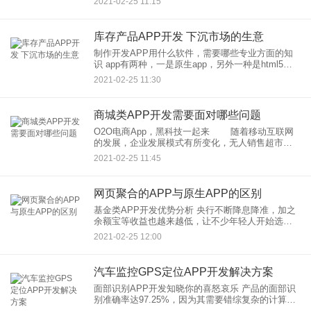
2021-02-25 11:15
们还是不明白。亲情APP开发能远程协助父母去解
决问题
库存产品APP开发 下沉市场的生意
制作开发APP用什么软件，需要哪些专业方面的知
识 app有两种，一是原生app，另外一种是html5
app。原生的客户端需要用采用可平台索支持的语言
2021-02-25 11:30
编写。and
商城类APP开发需要面对哪些问题
O2O电商App，黑科技一起来 随着移动互联网
的发展，企业发展模式有所变化，无人销售超市都
已经出现了，再不改变之前的营销模式，马上就会
2021-02-25 11:45
被社会淘汰的。O2O电商
网页聚合的APP与原生APP的区别
基金类APP开发优势分析 央行不断降息降准，加之
余额宝等收益也越来越低，让不少年轻人开始选择
投资基金来赚一点零花钱。央妈一年的定期利率才
2021-02-25 12:00
1.95%，余额宝也才3.0%左右，利率实在太
汽车监控GPS定位APP开发解决方案
面部识别APP开发知晓你的喜怒哀乐 产品的面部识
别准确率达97.25%，因为其需要错综复杂的计算处
理，技术远比简单的图像匹配要复杂得多，为此开