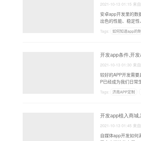
2021-10-13 01:15
来
安卓app开发里的数据库安卓app开发数据库 弹性计算
出色的性能、稳定性
Tags:
如何知道app的
用什么软件可以开发软
开发app条件,开
2021-10-13 01:30
来
较好的APP开发需要
P已经成为我们日常
Tags:
济南APP定制
开发app植入商城
2021-10-13 01:45
来
自媒体app开发如何满足大