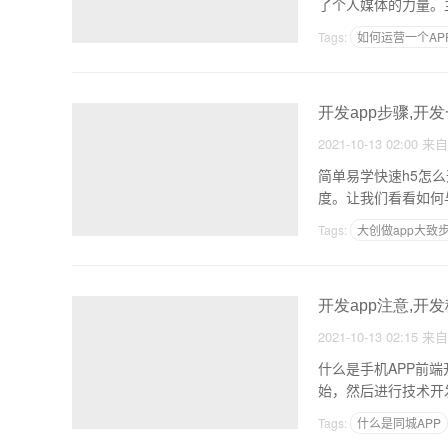
了个人媒体的力量。
Tags:
如何运营一个AP
app开发风险
开发app步骤,开发
2021-10-13 02:00
来
简单易学快速h5怎么
Tags:
大创做app大致
APP开发部署
开发app注意,开
2021-10-13 02:15
来
什么是手机APP前端
始，然后进行技术开发，
Tags:
什么是同城APP
市场app开发技术统计