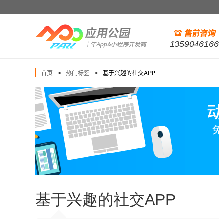
1359046166
首页
热门标签
基于兴趣的社交APP
>
>
基于兴趣的社交APP