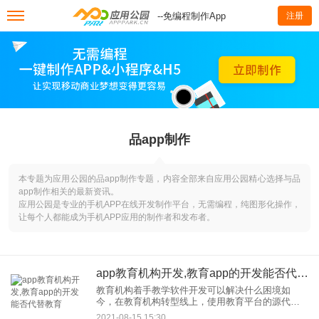
--免编程制作App
注册
品app制作
本专题为应用公园的品app制作专题，内容全部来自应用公园精心选择与品
app制作相关的最新资讯。
应用公园是专业的手机APP在线开发制作平台，无需编程，纯图形化操作，
让每个人都能成为手机APP应用的制作者和发布者。
app教育机构开发,教育app的开发能否代替教育
教育机构着手教学软件开发可以解决什么困境如
今，在教育机构转型线上，使用教育平台的源代码
搭建教育平台已经不再普遍。为什么这种线上教学
2021-08-15 15:30