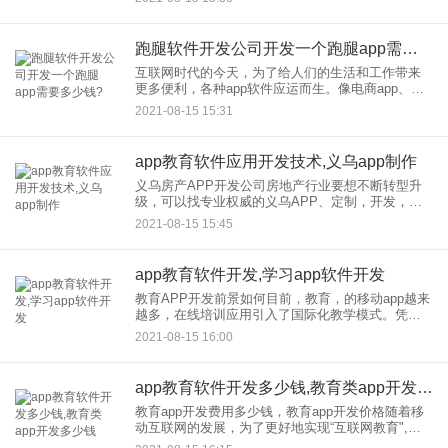
形式这么受欢迎？教育院校从教学软件开发？入手
能解决什么困境，我们一起来
跑腿软件开发公司开发一个跑腿app需要多少钱?
互联网时代的今天，为了给人们的生活和工作带来
更多便利，各种app软件应运而生。像电商app、旅
游app、酒店app等无不在方方面面给大家带来快乐
2021-08-15 15:31
和享受。近几年兴起了一个职业——跑腿。很多人
通过跑腿ap
app教育软件应用开发技术,义乌app制作
义乌房产APP开发公司房地产行业要想不断转型升
级，可以找专业权威的义乌APP、定制，开发，公
司、开发，这些属于自己的房地产APP软件。义乌
2021-08-15 15:45
房产APP开发公司是公司，开发，经验丰富的APP
软件，在开发拥
app教育软件开发,学习app软件开发
教育APP开发前景如何目前，教育，的移动app越来
越多，在线培训应用引入了国际化教学模式。凭借
丰富的国内市场资源，开发教育APP软件的国际化
2021-08-15 16:00
已经席卷国内，各大培训机构为了在这种新模式下
占据一席之地，开
app教育软件开发多少钱,教育类app开发多少钱
教育app开发费用多少钱，教育app开发价格随着移
动互联网的发展，为了更好地实现“互联网教育",教
育行业往往选择开发，教育和app开发那么教育，