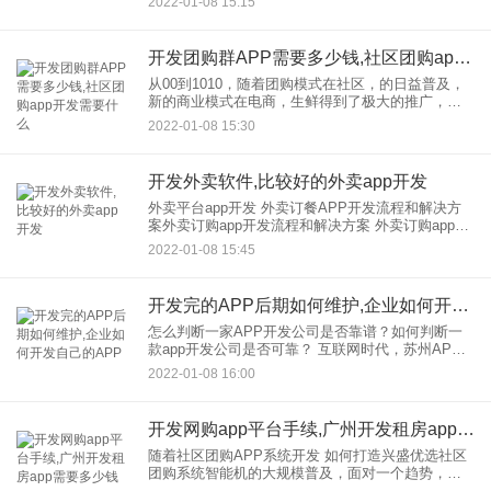
2022-01-08 15:15
营销是一个非常重要的手段。目前社区团购模式非
常火爆，那么如何打
开发团购群APP需要多少钱,社区团购app开发需要什么
从00到1010，随着团购模式在社区，的日益普及，
新的商业模式在电商，生鲜得到了极大的推广，因
为生鲜，作为一个流量产品，是非常关键的。在社
2022-01-08 15:30
区，培育网络消费习惯的场景中，必须通过刚需和
高频品类来做，而生
开发外卖软件,比较好的外卖app开发
外卖平台app开发 外卖订餐APP开发流程和解决方
案外卖订购app开发流程和解决方案 外卖订购app开
发是懒惰经济的产物。用户无需外出即可获得美食
2022-01-08 15:45
资讯，在线订餐、快速配送等服务，开启移动应用
订餐新
开发完的APP后期如何维护,企业如何开发自己的APP
怎么判断一家APP开发公司是否靠谱？如何判断一
款app开发公司是否可靠？ 互联网时代，苏州APP
开发也成为主流。如何正确选择功能强大的APP开
2022-01-08 16:00
发公司主要从以下几个方面考虑： 一、实地考察
开发网购app平台手续,广州开发租房app需要多少钱
随着社区团购APP系统开发 如何打造兴盛优选社区
团购系统智能机的大规模普及，面对一个趋势，电
商品牌的战场开始向这一平方英寸转移，其中APP