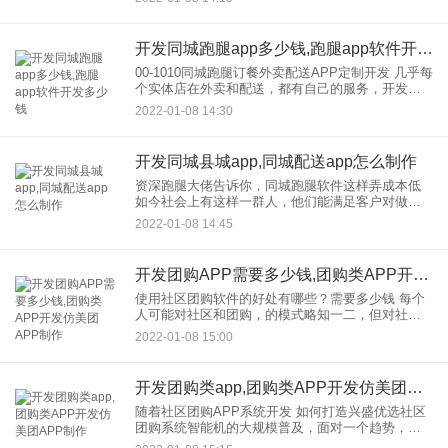
物。他们怎么赚钱？更重要的是，现在腾讯的名头
如此严格，集团内部
开发同城跑腿app多少钱,跑腿app软件开发多少钱
00-1010同城跑腿订餐外卖配送APP定制开发 几乎每
个实体店在外卖和配送，都有自己的服务，开发同
城在外卖跑腿订餐，配送APP有很大的商机。但这
2022-01-08 14:30
样的同城跑腿订餐、外卖配送APP、开发？需花多
少钱
开发同城县城app,同城配送app怎么制作
资深跑腿大佬告诉你，同城跑腿软件这样弄成本低
如今社会上有这样一群人，他们能满足客户对做自
己不想做的事情的要求。说白了就是花钱买时间。
2022-01-08 14:45
如今，人们生活节奏很快，没有时间做很多事情。
这样就会带出这样一群能用
开发团购APP需要多少钱,团购类APP开发仿美团APP制作
使用社区团购软件的好处有哪些？需要多少钱 每个
人可能对社区和团购，的模式略知一二，但对社区
和团购体系却知之甚少。事实上，如果没有社区和
2022-01-08 15:00
团购系统的协助，社区团购系统软件是门店在社区
和团购开展活动不可或缺
开发团购类app,团购类APP开发仿美团APP制作
随着社区团购APP系统开发 如何打造兴盛优选社区
团购系统智能机的大规模普及，面对一个趋势，电
商品牌的战场开始向这一平方英寸转移，其中APP