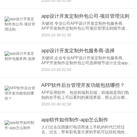
2020-10-30 01:00
生互动的过程中，各类要素相互作用影响着界面，
比如当前环境和
app设计开发定制外包公司-项目管理法则
关键词:专业公司APP设计开发定制外包服务商、
APP开发制作定制外包公司项目管理法则细节成立
app管理项目组发包方企业要尽量多派技术和业务人
2020-10-30 01:30
员参与软件项目的客户化研发。app设计项目外包
后，发包方企业
app设计开发定制外包服务商-选择
关键词:企业专业APP设计开发定制外包服务商、
APP开发制作定制外包公司选择细节设计企业app不
仅需要决定界面使用哪种颜色和字体，还需要做更
2020-10-30 02:00
多的预想-您必须考虑用户以及他们要完成的工作。
实际上，在着手
APP软件后台管理开发功能包括哪些？
APP应用软件，包括前端和后端，前端就是我们熟
知的在手机上可以看到的展现界面，那么后台都包
括哪些功能呢?如：用户界面、广告界面、论坛管理
2020-10-30 02:30
等，让我们一起来看一下吧！ 一.用户管理 用户管理
功能主要分
app软件如何制作-app怎么制作
人们过去仅因拨打电话而迷上手机的时代已经过
去。过去，带有彩色显示屏的手机可以轻松地给每
个人的脸上带来笑容，但是如今，随着市场上众多