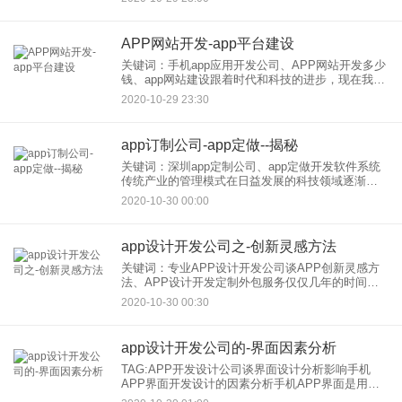
成APP网站建设、其实这是不准备的，APP手机软
件
APP网站开发-app平台建设
关键词：手机app应用开发公司、APP网站开发多少
钱、app网站建设跟着时代和科技的进步，现在我们
只要打开手机就可以看到各式各样的软件，它们所
2020-10-29 23:30
体现的功用是多样丰富多彩的，有饮食，有运动，
有健康类、有游
app订制公司-app定做--揭秘
关键词：深圳app定制公司、app定做开发软件系统
传统产业的管理模式在日益发展的科技领域逐渐暴
露出其弊端，也不断制约着企业的发展和控制市场
2020-10-30 00:00
的能力。如何利用移动互联网技术增强企业的优势
已逐渐成为人们关注
app设计开发公司之-创新灵感方法
关键词：专业APP设计开发公司谈APP创新灵感方
法、APP设计开发定制外包服务仅仅几年的时间，
移动行业就随着创新而蓬勃发展，技术进步正在改
2020-10-30 00:30
变普通消费者的生活。它将改变用户消费数据的方
式，从而改变我们与
app设计开发公司的-界面因素分析
TAG:APP开发设计公司谈界面设计分析影响手机
APP界面开发设计的因素分析手机APP界面是用户
与手机APP应用、系统进行互动的媒介。在两者产