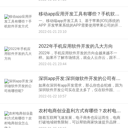
这一系列过程中，大家想必关心的是软件开发报
价，那软件开发报价方案怎么
移动app应用开发工具有哪些？手机软件开发方式
一、移动端app开发工具 1、基于苹果(IOS)系统的
APP 开发苹果系统的APP需要使用苹果公司的开发
工具xcode，通常使用Objective-C或Swift语言开
2022-01-21 23:10
2022年手机应用软件开发的几大方向
2022年，手机应用软件开发的方向会越来越不一
样。如果不了解市场情况，就会人云亦云，跟不上
互联网科技的潮流趋势，我们仔细分析市场走势就
2022-01-21 23:44
会发现，今年这个行业的主线基本上离不开人类智
能和AR/VR技术，它
深圳app开发:深圳做软件开发的公司有哪些呢?
如果在深圳有app开发需求，那么你也会犯难，因为
深圳软件开发公司实在是太多了，仅在软件园、高
新园和软件基地一带就不计其数，那么深圳做软件
2022-01-22 10:57
开发的公司都有哪些呢？
农村电商创业盈利方式有哪些？农村电商创业怎么做？
随着互联网飞速发展，电子商务也应运而生，电商
打破地域销售限制，可以帮助商家快速提升品牌口
碑，降低营销成本，深受欢迎，而近些年，国家对