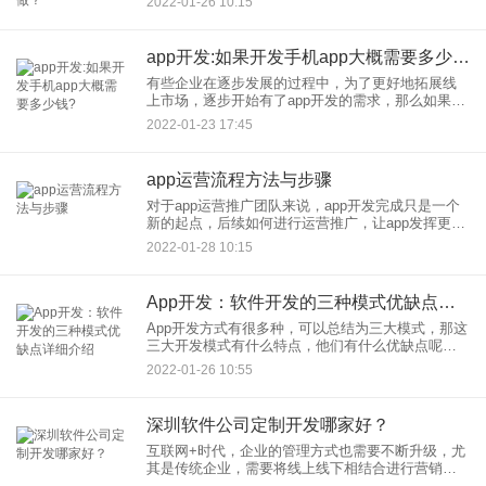
2022-01-26 10:15
于三农大力扶持，农村+电商相结合的商业模式更是
受到很多人的追捧，那你
app开发:如果开发手机app大概需要多少钱?
有些企业在逐步发展的过程中，为了更好地拓展线
上市场，逐步开始有了app开发的需求，那么如果开
发手机app大概需要多少钱呢? 对于自身没有技术团
2022-01-23 17:45
队的企业来说，相
app运营流程方法与步骤
对于app运营推广团队来说，app开发完成只是一个
新的起点，后续如何进行运营推广，让app发挥更大
价值，才是重要任务。那app如何运营？app运营流
2022-01-28 10:15
程方法步骤有哪些呢？今天应用公园小编和大家讲
解下。
App开发：软件开发的三种模式优缺点详细介绍
App开发方式有很多种，可以总结为三大模式，那这
三大开发模式有什么特点，他们有什么优缺点呢？
今天应用公园小编和大家讲解下，希望对你们有所
2022-01-26 10:55
帮助。
深圳软件公司定制开发哪家好？
互联网+时代，企业的管理方式也需要不断升级，尤
其是传统企业，需要将线上线下相结合进行营销，
基于此，很多企业都将开发软件外包给开发公司，