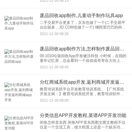
2021-12-30 08:15
送市场”三位一体的回收体系，适应了当时的社会基
本情况，
废品回收app制作,儿童动手制作玩具app
二手交易平台更多了，京东也做了一个(二手交易平
台比较多，JD.COM也做了一个) 继阿里巴巴的闲
鱼、58同城转等二手交易平台之后，JD.COM也开始
2021-12-30 08:30
试水二手电商 近日，JD.COM悄悄推
废品回收app制作方法,怎样制作废品回收app
00-1010垃圾回收App开发健沃科技 小时候，在我的
童年记忆里，总会看到一个叔叔或哥哥在大街上，
用脚盯着三轮车，嘴里喊着要回收旧家电、废品，
2021-12-30 08:45
或者只是收集垃圾。随着年龄的增长，城市的变
化，社会的
分红商城系统app开发,返利商城开发返利商城app开发
教育培训系统平台开发教育培训系统、【广州系统
开发左斌：】教育培训系统开发，教育培训软件开
发，教育培训app开发，教育培训系统软件、教育培
2021-12-30 09:00
训系统模型开发、教育培训系统平台开发、教育培
训系统定制 教育
分类信息APP开发教程,菜谱APP开发功能
闲鱼怎样卖东西 闲鱼APP卖东西图文图文教程不仅
仅是一个交流工具，很大程度上还是一个娱乐功
能。还要认真学习一些小知识！ 很多朋友不知道怎