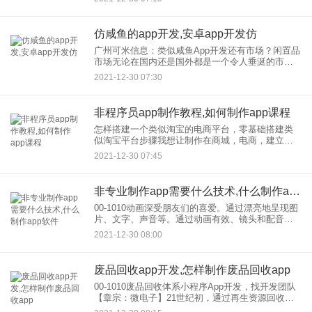
截图，边肖亲自测试)不可用。
仿咸鱼的app开发,安卓app开发仿
广州可米信息：类似咸鱼App开发还有市场？闲置品
市场无论在国内还是国外都是一个令人垂涎的市
场。当然，这种说法并非空穴来风。调查显示，近
2021-12-30 07:30
年来，中国在电商的交易总额已经超过20万亿元，
一线电商的消费已经超
非程序员app制作教程,如何制作app课程
怎样搭建一个类似淘宝的电商平台，零基础搭建类
似淘宝平台步骤我想让制作在商城，电商，建立一
个类似淘宝的平台，商家可以在这里购物。像淘宝
2021-12-30 07:45
这样的应用，多少钱大概要花多少钱？ 打造这么复
杂的类似淘宝电商商
非专业制作app需要什么技术,什么制作app软件
00-1010动画深受朋友们的喜爱。通过漂亮地呈现图
片、文字、声音等。通过动画有效、镜头和配音，
flash已经是制作知名的动画软件。flash动画除了
2021-12-30 08:00
flash还有什么软件？本文从易到难介绍了几种制作
废品回收app开发,怎样制作废品回收app
00-1010废品回收体系小程序App开发，找开发团队
【章宗：微电子】21世纪初，通过再生资源回收体
系建设试点工作，初步形成了“回收网点分拣中心配