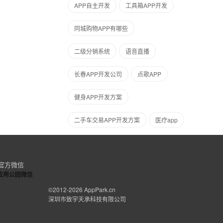
APP自主开发
工具箱APP开发
同城购物APP有哪些
二级分销系统
语音直播
长春APP开发公司
点歌APP
健身APP开发方案
二手车交易APP开发方案
医疗app
官方微信
©2012-2026
AppPark.cn
深圳市致宇天承科技有限公司