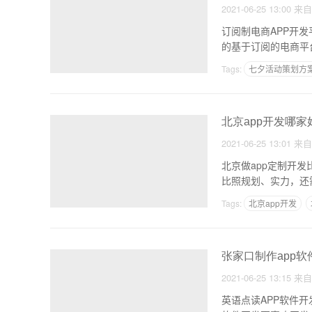
2021-06-25 13:00
来
订阅制电商APP开
的基于订阅的电商平
Tags:
七夕活动策划方
北京app开发哪
2021-06-25 13:01
来
北京做app定制开发比较好的公司有哪些？ 现在想
比照规划、实力，还
Tags:
北京app开发
张家口制作app软
2021-06-25 13:15
来
英语点读APP软件