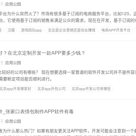
自于
应用公园
发平台为什么突然火了？市场有很多基于订阅的电商服务平台，比如123，
台，它使用基于订阅的销售来满足公众的需求。现在在开发，基于订阅的电
案
汉服
游戏陪玩app
无论是企业营销还是创业赚钱
电商APP开发平台
家好？在北京定制开发一款APP要多少钱？
自于
应用公园
要选择一家靠谱的软件开发公司并不是件容易的事情，不只要
需要断定项目能否顺利进行。
北京app开发哪家好
北京app外包公司
北京app开发公司有哪些
件_张家口表情包制作APP软件有毒
自于
应用公园
开发为什么那么热门？如果有朋友更关注APP软件，开发可能会注意到一个趋