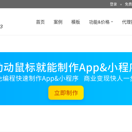
登录
●
免费
首页
案例
模板
功能&价格
代理
3