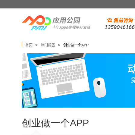
1359046166
首页
热门标签
创业做一个APP
>
>
创业做一个APP