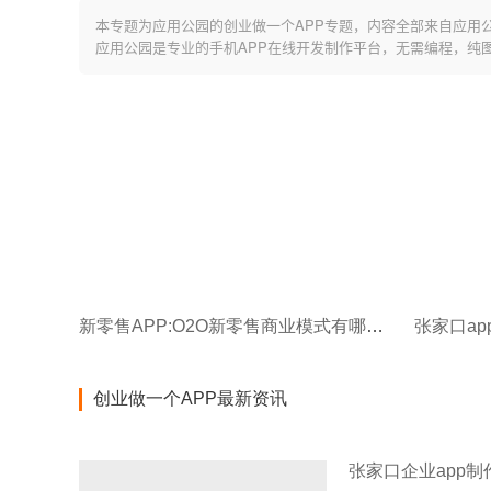
本专题为应用公园的创业做一个APP专题，内容全部来自应用
应用公园是专业的手机APP在线开发制作平台，无需编程，纯
新零售APP:O2O新零售商业模式有哪些？
创业做一个APP最新资讯
张家口企业app