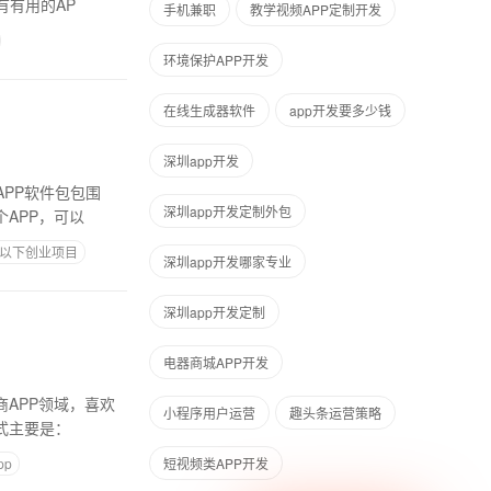
有有用的AP
手机兼职
教学视频APP定制开发
环境保护APP开发
在线生成器软件
app开发要多少钱
深圳app开发
PP软件包包围
深圳app开发定制外包
APP，可以
以下创业项目
深圳app开发哪家专业
深圳app开发定制
电器商城APP开发
APP领域，喜欢
小程序用户运营
趣头条运营策略
式主要是：
pp
短视频类APP开发