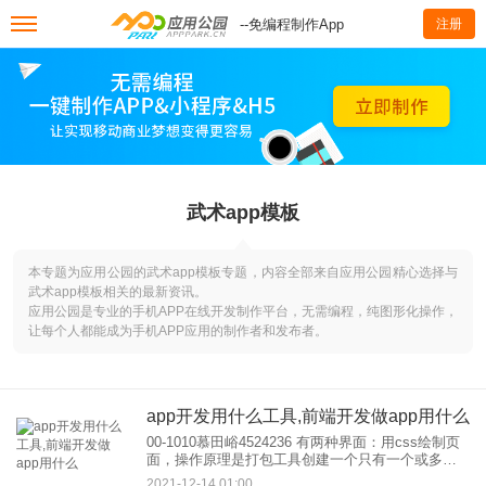
--免编程制作App
注册
武术app模板
本专题为应用公园的武术app模板专题，内容全部来自应用公园精心选择与
武术app模板相关的最新资讯。
应用公园是专业的手机APP在线开发制作平台，无需编程，纯图形化操作，
让每个人都能成为手机APP应用的制作者和发布者。
app开发用什么工具,前端开发做app用什么
00-1010慕田峪4524236 有两种界面：用css绘制页
面，操作原理是打包工具创建一个只有一个或多个
活动的安卓应用，这个活动上只有一个WebView来
2021-12-14 01:00