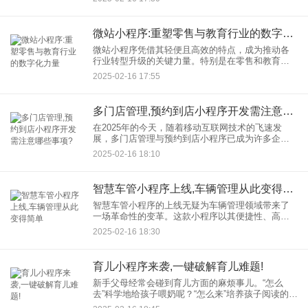
架设计指南，这个时候附上成功案例与数据分析。
一.
微站小程序:重塑零售与教育行业的数字化力量
微站小程序凭借其轻便且高效的特点，成为推动各
行业转型升级的关键力量。特别是在零售和教育领
域，微站小程序依靠其极为便捷以及非常灵活的优
2025-02-16 17:55
势，给这两个传统行业注入了新的活力，引发了一
场深刻的变革。
多门店管理,预约到店小程序开发需注意哪些事项?
在2025年的今天，随着移动互联网技术的飞速发
展，多门店管理与预约到店小程序已成为许多企业
提升运营效率、优化客户体验的重要工具。不过开
2025-02-16 18:10
发这样一个小程序不是件简单的事，得让开发者在
好多方面深入考虑，还要
智慧车管小程序上线,车辆管理从此变得简单‌
智慧车管小程序的上线无疑为车辆管理领域带来了
一场革命性的变革。这款小程序以其便捷性、高效
性和智能化特点，极大地简化了车辆管理的流程，
2025-02-16 18:30
让车主和运输企业能够轻松应对各种车驾管业务，
真正实现了车辆管理的简单
育儿小程序来袭,一键破解育儿难题!
新手父母经常会碰到育儿方面的麻烦事儿。“怎么
去”科学地给孩子喂奶呢？“怎么来”培养孩子阅读的兴
趣呢？宝宝生病的时候“该怎么”去处理呢？这些问题