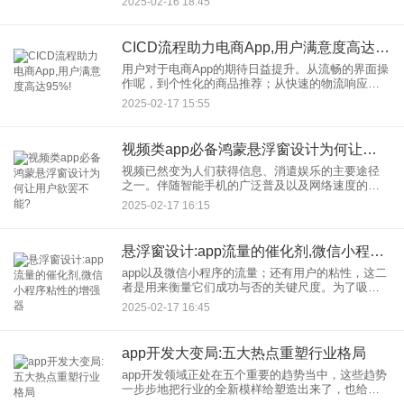
2025-02-16 18:45
往往让父母心里满是焦虑和迷惑。不过科技的发展
给我们带来了育
CICD流程助力电商App,用户满意度高达95%!
用户对于电商App的期待日益提升。从流畅的界面操
作呢，到个性化的商品推荐；从快速的物流响应
呢，到贴心的售后服务。每一个细节都直接跟用户
2025-02-17 15:55
的满意度以及忠诚度紧密相连。正是在这样的背景
下，CICD（Cont
视频类app必备鸿蒙悬浮窗设计为何让用户欲罢不能?
视频已然变为人们获得信息、消遣娱乐的主要途径
之一。伴随智能手机的广泛普及以及网络速度的不
断提升，视频类app犹如雨后春笋般纷纷涌现出来，
2025-02-17 16:15
市场竞争变得越发激烈。不过在诸多视频app当中，
那些具备鸿蒙悬浮
悬浮窗设计:app流量的催化剂,微信小程序粘性的增强器
app以及微信小程序的流量；还有用户的粘性，这二
者是用来衡量它们成功与否的关键尺度。为了吸引
且保持用户，开发者们不断地去探索创新设计。其
2025-02-17 16:45
中悬浮窗设计凭借其便捷的特性以及高效的特质，
已然成为提升流量还有
app开发大变局:五大热点重塑行业格局
app开发领域正处在五个重要的趋势当中，这些趋势
一步步地把行业的全新模样给塑造出来了，也给未
来的发展指出了方向。本文会深刻地去分析这些趋