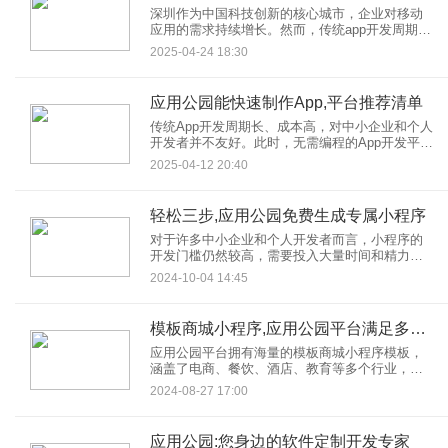
深圳作为中国科技创新的核心城市，企业对移动
应用的需求持续增长。然而，传统app开发周期
长、成本高、技术门槛高等问题，让许多中小企
2025-04-24 18:30
业望而却步。如何快速、经济地打造一款高质量
的app？
应用公园能快速制作App,平台推荐清单
传统App开发周期长、成本高，对中小企业和个人
开发者并不友好。此时，无需编程的App开发平台
成为最佳选择，其中「应用公园」凭借其高效性
2025-04-12 20:40
与灵活性脱颖而出。
轻松三步,应用公园免费生成专属小程序‌
对于许多中小企业和个人开发者而言，小程序的
开发门槛仍然较高，需要投入大量时间和精力。
幸运的是，应用公园作为一款免编程的小程序生
2024-10-04 14:45
成工具，通过其简洁的操作流程和丰富的功能模
板，让每个人都能轻松三步生成自己的专属小程
序。
模板商城小程序,应用公园平台满足多元化商业需求
应用公园平台拥有海量的模板商城小程序模板，
涵盖了电商、餐饮、酒店、教育等多个行业，用
户可以根据自身需求选择合适的模板进行搭建。
2024-08-27 17:00
这些模板均由专业设计师精心打造，界面美观、
功能完善，能够满足用户的基本运营需求。
应用公园:您身边的软件定制开发专家