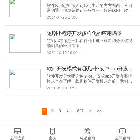
软件应用已经深入到我们生活的方方面面，从日
常沟通、信息获取到商务办公、娱乐休闲，软件
都扮演着不可或缺的角色。而随着企业对个性化
2024-07-25 17:00
需求的不断增长，传统的通用软件已经难以满足
企业日益增长的业务需求。正是在这样的背景
下，软件定制开发应运而生，并迅速成为企业数
短剧小程序开发多样化的应用场景
字化转型的关键引擎。
短剧小程序是一种在智能手机上观看和分享短视
频剧集的应用程序。
2023-10-12 18:00
软件开发模式有哪几种?安卓app开发模式|手机app软件系统
软件开发分为哪几种？ios、安卓app开发有哪些
模式？在了解一款机软件开发模式之前，我们需
要大概知道软件定制开发流程是怎样的。一款app
2021-09-08 18:58
系统开发流程大致为：app市场分析、原型图设
计、UI设计、前端开发、软件app代码编写（安卓
app开发和ios app开发）、后端开发、app测试、
软件应用市场上架。
1
2
3
4
...
627
>
>>
立即注册
案例
电话咨询
立即咨询