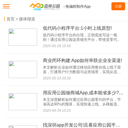
--免编程制作App
注册
首页
>
媒体报道
低代码小程序平台:1小时上线原型!
低代码小程序平台的出现，正彻底改写这一规
则！通过应用公园这类领先平台，即使是零代码
基础的业务人员，也能1小时快速搭建可运行的小
2025-05-29 15:45
程序原型，抢占市场先机。
商业闭环构建:App如何串联企业全渠道!
本文解析企业如何通过移动应用整合线上线下渠
道，打通用户行为数据与运营场景，实现从流量
获取到价值转化的完整商业闭环，并提供可落地
2025-05-23 20:20
的实施策略。
用应用公园做商城App,成本能省多少?零代码开发秘籍!
本文深度解析如何通过应用公园零代码平台，节
省高达90%的预算，实现快速上线。从模板选择
到功能定制，揭秘低门槛、高效率的移动应用开
2025-04-29 10:25
发方案，适合中小企业和创业者。
找深圳app开发公司!且看应用公园平台如何加速开发?