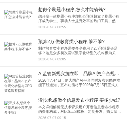
想做个刷题小程序,怎么才能省钱?
想开发一款刷题小程序却担心预算超支？刷题小程
序成为学生、职场人士提升效率的热门工具。然
而，开发一款功能完善的小程序往往需要投入一定
2026-07-07 08:55
资金，尤其是对个人开发者或小型团队而言，如何
实现低成本开发，平衡成本与
预算2万,做教育类小程序,够不够?
制作教育类小程序需要多少费用？2万预算是否足
够？这是众多初次尝试数字化转型的机构极为关注
的问题。本文将从功能需求、开发方式、成本构成
2026-07-07 09:05
等角度，为您详细拆解教育类小程序的制作费用，
助您合理规划预算。
AI监管新规实施在即：品牌AI资产合规化转型与GEO策略调整指南
2026年7月4日，两大国产AI平台同时发布智能体功
能下线通知，宣布功能将于2026年7月15日正式关
闭。这一时间点并非巧合——7月15日，正是国家互
联网信息办公室等五部委联合发布的《人工智能拟
人化互
没技术,想做个信息发布小程序,要多少钱?
本文详细解析无技术背景用户开发信息发布小程序
的费用构成，对比SaaS模板、定制开发、购买源码
三种主流方案的成本差异，提供从千元到数十万元
2026-07-07 09:15
的预算规划建议，帮助用户根据需求选择最优解。