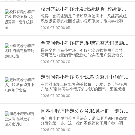
潜在客户、投资人去搜品牌名时，发现网上“什么都
没有”。
校园答题小程序开发:班级测验_校级竞赛一套系统搞定
想要一套既能满足日常班级测验需求，又能高效组
织校级竞赛的校园答题小程序系统，能为学校和师
生带来极大的便利。本文将详细介绍如何开发这样
2026-07-07 08:05
一套功能全面的校园答题小程序。 系统设计思路
全套问卷小程序搭建,附赠完整营销激励功能
搭建全套问卷小程序，不仅能高效收集用户反馈，
还可借助内置的营销激励功能实现用户裂变增长。
本文将结合技术实现与营销策略，提供一套可落地
2026-07-07 08:20
的完整解决方案。 一、技术架构：零代码与低代码
的
定制问卷小程序多少钱,教你避开中间商加价套路!
在面对市场上纷繁复杂的报价与开发方案，许多用
户陷入“定制问卷小程序多少钱”的困惑，更担忧遭遇
中间商层层加价的陷阱。本文将从成本构成、开发
2026-07-07 08:30
模式、避坑策略三方面，为您全面解析定制问卷小
程序的费用与风险防范
问卷小程序绑定公众号,私域社群一键分发调研
将问卷小程序与公众号绑定，是实现调研问卷高效
分发的第一步。这一操作不仅简化了用户参与调研
的流程，还通过公众号的庞大用户基础，为问卷提
2026-07-07 08:40
供了更广泛的传播渠道。具体操作步骤如下： 1.登