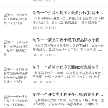
2023-01-04 17:00
邮箱和密码，然后点击“获取验证
制作一个抖音小程序大概多少钱(抖音小程序入口)
: 抖音小程序开发及入口，详细步骤 1.报名抖音小程
序开发账号。然后点击“免费注册”，然后按照引导步
骤填写在线抖音小程序开发用户信息，如图： 2.从
2023-01-04 17:30
抖音小程序在线开发模板中选择。选择一个你喜
制作一个废品回收小程序(废品回收小程序开发解决方案)
: 纸先生回收系统操作流程 1.客户下单时，会在一键
预约回收； 2.回收价格一目了然。下单后系统，确
定上门时间，后台立即安排回收人员上门回收。之
2023-01-04 18:00
后系统将开启回收和路径打卡后台监控功能。
制作一个简单小程序页面(教程免费制作一个知识科普类微信小程序)
: 制作器小程序 1.简单。毕竟是基于站点模板开发，
不需要在代码上做什么，对小白很友好。以“上线”小
程序制作平台为例。开发的流程主要有选择模板，
2023-01-04 18:30
视觉修改模板，相对困难的是修改：但也就是说，
添加功
制作一个外卖类小程序多少钱(微信小程序不同制作方法要多少钱)
: 点餐类小程序制作费用，制作要点 1.电子商务，微
信小程序开店需要钱吗？当然有必要。归根结底电
商小程序基本要素复杂，展会，产品类别，订单管