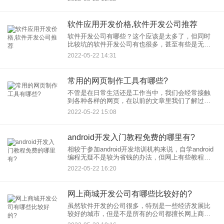
对编程有一定的了解，再去深造，研究自己喜欢的
方面。软件开发容易学吗？
软件应用开发价格,软件开发公司推荐
软件开发公司有哪些？这个应该是太多了，但同时
比较坑的软件开发公司有也很多，甚至有些是无良
商家的，有些公司就拿个押金，根本不做。还有一
2022-05-22 14:31
些比如前期项目评估偏差太大，在软件开发的过程
中会遇到一些棘手问题，也
常用的网页制作工具有哪些?
不管是在日常生活还是工作当中，我们会经常接触
到各种各样的网页，在以前的文章里我们了解过网
页如何制作，那么今天我们来简单看看常用的网页
2022-05-22 15:08
制作软件工具有哪些。 网站由一
android开发入门教程免费的哪里有?
相较于参加android开发培训机构来说，自学android
编程无疑不是较为省钱的办法，但网上有些教程收
费比较高，也还是不打划算，那么其入门教程免费
2022-05-22 16:20
的哪里有呢？
网上商城开发公司有哪些比较好的?
虽然软件开发的公司很多，特别是一些经济发展比
较好的城市，但是不是所有的公司都擅长网上商城
开发 ，那么擅长的哪些公司比较好的呢？ 很多企业