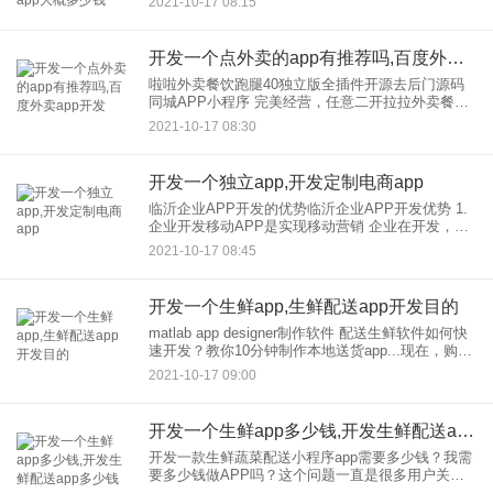
2021-10-17 08:15
的地区。从淘客户身上赚钱看似简单，但要想赚大
钱，需要仔细研究，
开发一个点外卖的app有推荐吗,百度外卖app开发
啦啦外卖餐饮跑腿40独立版全插件开源去后门源码
同城APP小程序 完美经营，任意二开拉拉外卖餐饮
跑腿41.4.0独立版全插件开源到后门源码同城APP小
2021-10-17 08:30
程序完美操作，任意两开 La La外卖系统是本
开发一个独立app,开发定制电商app
临沂企业APP开发的优势临沂企业APP开发优势 1.
企业开发移动APP是实现移动营销 企业在开发，做
独立移动APP，可以实现自己的移动营销，不依赖
2021-10-17 08:45
其他媒体和APP。有了独立的应用客户端，
开发一个生鲜app,生鲜配送app开发目的
matlab app designer制作软件 配送生鲜软件如何快
速开发？教你10分钟制作本地送货app...现在，购买
生鲜水果和配料的方式是通过各种配送生鲜软件。
2021-10-17 09:00
通过各种生鲜送货app，设定送货
开发一个生鲜app多少钱,开发生鲜配送app多少钱
开发一款生鲜蔬菜配送小程序app需要多少钱？我需
要多少钱做APP吗？这个问题一直是很多用户关心
的问题。那么开发，一个生鲜菜，配送，小程序