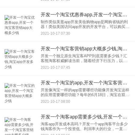
程。整个过程如下。 首先，研究市场 市场调研需要
在安卓
开发一个淘宝优惠券app,开发一个淘宝客营销app大概多少钱
制作类似美逛app开发美妆购物app是网购省钱的利
器！类似美国访问app开发的开发平台，可以购买、
省钱、分享、赚钱，互利共赢。让你少花钱，天天
2021-10-17 07:30
过双十一，省钱又赚钱！ 华娟云开发app系统是一个
与淘
开发一个淘宝客营销app大概多少钱,淘宝app开发多少钱
开发一个独立原生淘宝客APP到底需要多少钱？汇
客熊淘客权威解读当前，随着经济下行压力，以低
价为核心的社交电商购物模式兴起。因此，许多社
2021-10-17 07:45
交电商在五环路之外获得了许多用户。在这个过程
中，拼多多出人意料地崛
开发一个淘宝的app,开发一个淘宝客营销app大概多少钱
开发像淘宝一样的app需要哪些功能像开发淘宝这样
的应用需要哪些功能？每年的6月18日，淘宝在双11
迎来一次又一次的销量突破。作为一个体量大、销
2021-10-17 08:00
量大的网购平台，淘宝的实力不容小觑。移动电商
给人们带来了很
开发一个淘客app需要多少钱,开发一个淘宝客营销app大概多少钱
淘客app开发成本高吗？开发一个app淘客平台多少
钱淘客作为一个投资低、利润率大的行业，一直吸
引着众多创业者的参与。陶克也是我团从未离开过