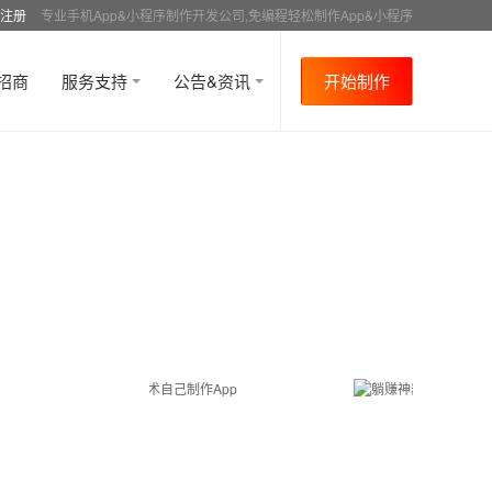
注册
专业手机App&小程序制作开发公司,免编程轻松制作App&小程序
招商
服务支持
公告&资讯
开始制作