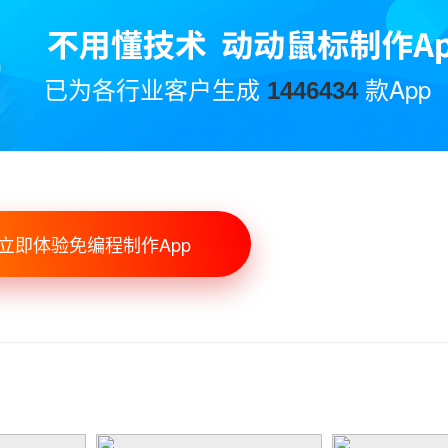
已为各行业客户生成
款App
1446434
立即体验免编程制作App