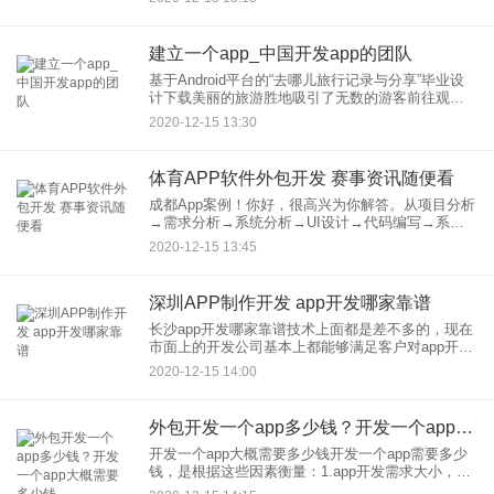
制的APP，有几万到几十万不等的价格上。影响
APP开发价格流程
建立一个app_中国开发app的团队
基于Android平台的“去哪儿旅行记录与分享”毕业设
计下载美丽的旅游胜地吸引了无数的游客前往观
赏，但是有好多游客不能对旅游具体情况做准备。
2020-12-15 13:30
为了让游客能更清晰的认识到“去哪儿”旅行记录与分
享APP，游
体育APP软件外包开发 赛事资讯随便看
成都App案例！你好，很高兴为你解答。从项目分析
→需求分析→系统分析→UI设计→代码编写→系统
测试→试用运营→正式使用→项目验收全程一站式
2020-12-15 13:45
服务。案例有：红牛_羽林争霸 半坡饰品 华润凤凰
城 安仁古镇
深圳APP制作开发 app开发哪家靠谱
长沙app开发哪家靠谱技术上面都是差不多的，现在
市面上的开发公司基本上都能够满足客户对app开的
需要，如果你不是定制原生开发，如果你是定制原
2020-12-15 14:00
生开发，那么还是建议你选择一家本地的开发公司
来帮你开发，其实
外包开发一个app多少钱？开发一个app大概需要多少钱
开发一个app大概需要多少钱开发一个app需要多少
钱，是根据这些因素衡量：1.app开发需求大小，越
大费用越高。2.app开发一般都得定制，不是成品也