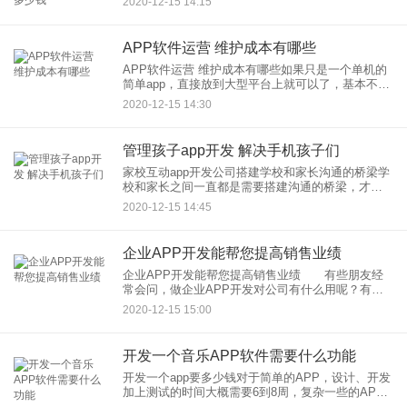
2020-12-15 14:15
不是批发，所以费用高。3.程序员数量乘以月平均工
资
APP软件运营 维护成本有哪些
APP软件运营 维护成本有哪些如果只是一个单机的
简单app，直接放到大型平台上就可以了，基本不需
要成本。如果只是工作室那样，基础运营，必须有
2020-12-15 14:30
的包括服务器，客服，修复bug以及更新app开发小
组（如果都
管理孩子app开发 解决手机孩子们
家校互动app开发公司搭建学校和家长沟通的桥梁学
校和家长之间一直都是需要搭建沟通的桥梁，才能
了解到孩子在学校里面的情况。家校互动app开发可
2020-12-15 14:45
以让家长通过平台来接收学校的通知，老师可以查
看家长的参与情况
企业APP开发能帮您提高销售业绩
企业APP开发能帮您提高销售业绩 有些朋友经
常会问，做企业APP开发对公司有什么用呢？有网
站不就行了，其实大家有所不知，APP开发公司在
2020-12-15 15:00
这里向大家说下关于企业APP开发，企业开发一个
APP，出去见客
开发一个音乐APP软件需要什么功能
开发一个app要多少钱对于简单的APP，设计、开发
加上测试的时间大概需要6到8周，复杂一些的APP
开发需要8到12周。这样算下来，结算人工成本，一