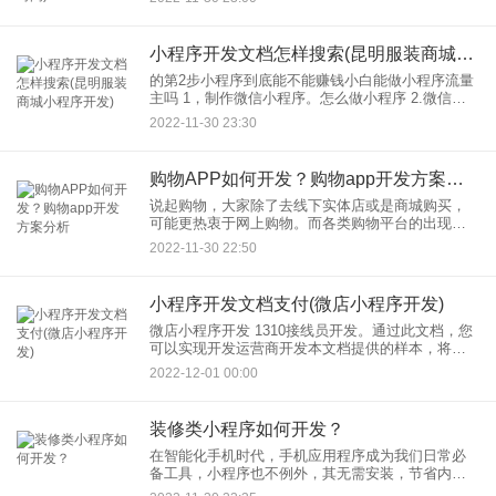
音、表达能力测试、作文评分、易混练习、音标练
习等。加强口语练
小程序开发文档怎样搜索(昆明服装商城小程序开发)
的第2步小程序到底能不能赚钱小白能做小程序流量
主吗 1，制作微信小程序。怎么做小程序 2.微信小
程序自己可以吗？4.做一个微信小程序需要多少钱。
2022-11-30 23:30
3.如何创建自己的小程序6。送货上门微信
购物APP如何开发？购物app开发方案分析
说起购物，大家除了去线下实体店或是商城购买，
可能更热衷于网上购物。而各类购物平台的出现，
也让不少商家看到商机，希望自己也可以开发一款
2022-11-30 22:50
购物app。那购物app如何开发？购物app方案怎么
做？今天应用公园
小程序开发文档支付(微店小程序开发)
微店小程序开发 1310接线员开发。通过此文档，您
可以实现开发运营商开发本文档提供的样本，将此
运营商融入全网进行端到端应用010-3104。参考文
2022-12-01 00:00
档中的归约运算符样例，学习运算符开发和运算符
插件
装修类小程序如何开发？
在智能化手机时代，手机应用程序成为我们日常必
备工具，小程序也不例外，其无需安装，节省内
存，即用即走等特性吸引着很多商家开发。那装修