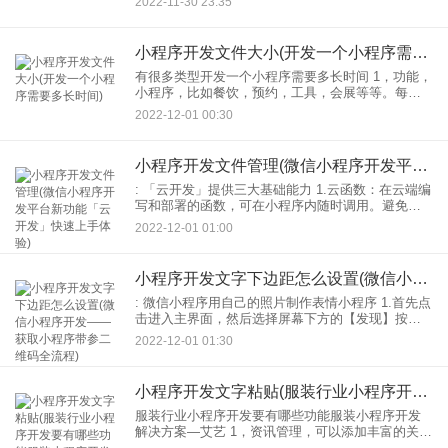
2022-11-30 23:35
类小程序如何开发呢？
小程序开发文件大小(开发一个小程序需要多长时间)
有很多类型开发一个小程序需要多长时间 1，功能，
小程序，比如餐饮，预约，工具，会展等等。每种
类型小程序，可以实现功能不一样，所以开发时间
2022-12-01 00:30
不一样。通常最简单的小程序，两周左右就可以完
成。 2.
小程序开发文件管理(微信小程序开发平台新功能「云开发」快速上手体验)
: 「云开发」提供三大基础能力 1.云函数：在云端编
写和部署的函数，可在小程序内随时调用。避免了
维护认证机制、购买或架设服务器的环节，进一步
2022-12-01 01:00
降低了开发的成本。 2.数据库：可以直接在小程序
前
小程序开发文字下边距怎么设置(微信小程序开发——获取小程序带参二维码全流程)
: 微信小程序用自己的照片制作表情小程序 1.首先点
击进入主界面，然后选择屏幕下方的【发现】按
钮，再点击[小程序]选项。 2.第二步，请在搜索框输
2022-12-01 01:30
入【表情包神器】，然后搜索。 3.第三步
小程序开发文字粘贴(服装行业小程序开发要有哪些功能服装小程序开发解决方案—艾艺)
服装行业小程序开发要有哪些功能服装小程序开发
解决方案—艾艺 1，资讯管理，可以添加丰富的关联
资讯，同时更好的指导购物，从而增加客户来源。