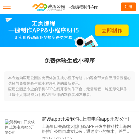
--免编程制作App
注册
免费体验生成小程序‌
本专题为应用公园的免费体验生成小程序‌专题，内容全部来自应用公园精心
选择与免费体验生成小程序‌相关的最新资讯。
应用公园是专业的手机APP在线开发制作平台，无需编程，纯图形化操作，
让每个人都能成为手机APP应用的制作者和发布者。
简易app开发软件,上海电商app开发公司
上海虹口去高端大型电商APP开发牛推科技上海网
络推广公司自成立以来，通过专业的技术、差异化
的互联网营销模式，为客户提供优质的服务，赢得
2021-11-22 21:45