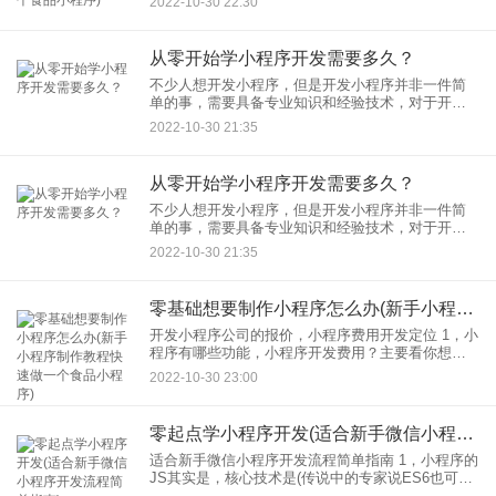
2022-10-30 22:30
目、优质模板可以自由定义小程序的主题风格，添
加版块和图片
从零开始学小程序开发需要多久？
不少人想开发小程序，但是开发小程序并非一件简
单的事，需要具备专业知识和经验技术，对于开发
流程也需要有所了解。那从零开始学习小程序开发
2022-10-30 21:35
需要多久呢？今天应用公园小编和大家讲解下，希
望对你们有所帮助。
从零开始学小程序开发需要多久？
不少人想开发小程序，但是开发小程序并非一件简
单的事，需要具备专业知识和经验技术，对于开发
流程也需要有所了解。那从零开始学习小程序开发
2022-10-30 21:35
需要多久呢？今天应用公园小编和大家讲解下，希
望对你们有所帮助。
零基础想要制作小程序怎么办(新手小程序制作教程快速做一个食品小程序)
开发小程序公司的报价，小程序费用开发定位 1，小
程序有哪些功能，小程序开发费用？主要看你想要
什么小程序和你需要什么功能。通俗的理解，就是
2022-10-30 23:00
你想怎么装修你的家，砸墙，砸天花板，砸油漆，
砸木工，砸家具
零起点学小程序开发(适合新手微信小程序开发流程简单指南)
适合新手微信小程序开发流程简单指南 1，小程序的
JS其实是，核心技术是(传说中的专家说ES6也可以)
加上小程序官方包装的WX。类或函数。他们一步步