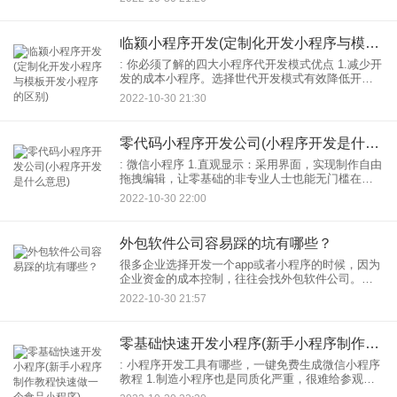
概6个月，差不多花费60万。现在开发简单一个简单
的商
临颍小程序开发(定制化开发小程序与模板开发小程序的区别)
: 你必须了解的四大小程序代开发模式优点 1.减少开
发的成本小程序。选择世代开发模式有效降低开发
成本。如果企业想自己组织：010也是要长期发技术
2022-10-30 21:30
人员工资的。如果企业没有长期需求开发，选择独
立开发
零代码小程序开发公司(小程序开发是什么意思)
: 微信小程序 1.直观显示：采用界面，实现制作自由
拖拽编辑，让零基础的非专业人士也能无门槛在线
制作微信。 2.丰富行业模板，第三方组件，用户可
2022-10-30 22:00
以随意搭配制作个性化满足需求小程序； 3.
外包软件公司容易踩的坑有哪些？
很多企业选择开发一个app或者小程序的时候，因为
企业资金的成本控制，往往会找外包软件公司。外
包软件公司就的好处是可以节省团队成员的招聘成
2022-10-30 21:57
本，节省反复沟通对接的时间。基本上前期只需要
和开发沟通，后续研发
零基础快速开发小程序(新手小程序制作教程快速做一个食品小程序)
: 小程序开发工具有哪些，一键免费生成微信小程序
教程 1.制造小程序也是同质化严重，很难给参观者
留下深刻印象。为了让自己的小程序更漂亮、醒