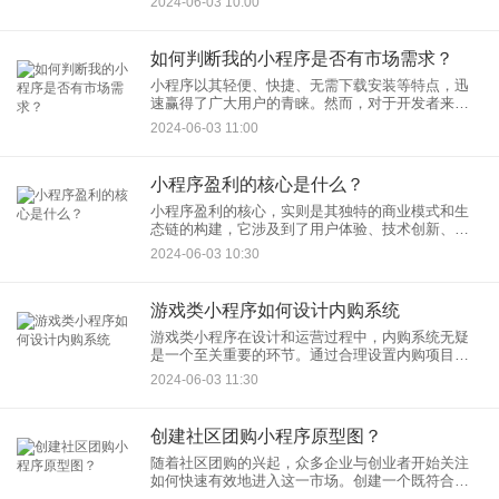
2024-06-03 10:00
商业模式比较容易盈利呢？本文将结合市场现状，
分析几种常见且容易盈利的
如何判断我的小程序是否有市场需求？
小程序以其轻便、快捷、无需下载安装等特点，迅
速赢得了广大用户的青睐。然而，对于开发者来
说，如何判断自己的小程序是否具有市场需求，却
2024-06-03 11:00
是一个需要深入思考的问题。开发者提供一些实用
的建议和方法。
小程序盈利的核心是什么？
小程序盈利的核心，实则是其独特的商业模式和生
态链的构建，它涉及到了用户体验、技术创新、市
场策略等多个维度。在这个数字化时代，小程序以
2024-06-03 10:30
其轻便、快捷、高效的特点，迅速占领了市场的制
高点，成为了各大企业竞相
游戏类小程序如何设计内购系统
游戏类小程序在设计和运营过程中，内购系统无疑
是一个至关重要的环节。通过合理设置内购项目，
不仅能为开发者带来稳定的收入，还能提升玩家的
2024-06-03 11:30
游戏体验，增加用户粘性。游戏类小程序如何设计
内购系统。
创建社区团购小程序原型图？
随着社区团购的兴起，众多企业与创业者开始关注
如何快速有效地进入这一市场。创建一个既符合用
户需求又具备竞争力的团购小程序，便成了他们面