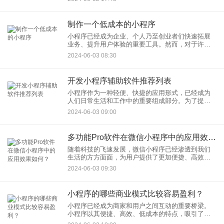
规要求。教育类小程序如何合规上线，为开发者提
供有价值的参考和指导。
制作一个低成本的小程序
小程序已经成为企业、个人乃至创业者们快速拓展
业务、提升用户体验的重要工具。然而，对于许多
初创企业或个人而言，资金有限，如何在低成本的
2024-06-03 08:30
情况下制作一个高质量的小程序，成为了他们需要
面对的重要问题。制作一个
开发小程序辅助软件推荐列表
小程序作为一种轻便、快捷的应用形式，已经成为
人们日常生活和工作中的重要组成部分。为了提高
小程序的开发效率和质量，许多辅助软件应运而
2024-06-03 09:00
生。一些实用的开发小程序辅助软件，帮助您更好
地完成小程序的开发工作。
多功能Pro软件在微信小程序中的应用效果如何？
随着科技的飞速发展，微信小程序已经渗透到我们
生活的方方面面，为用户提供了更加便捷、高效的
服务体验。而多功能Pro软件作为一款集成了众多实
2024-06-03 09:30
用功能的综合性工具，其在微信小程序中的应用效
果也备受关注。多功能
小程序的哪些商业模式比较容易盈利？
小程序已经成为商家和用户之间互动的重要桥梁。
小程序以其便捷、高效、低成本的特点，吸引了越
来越多的企业和个人开发者。那么，小程序的哪些