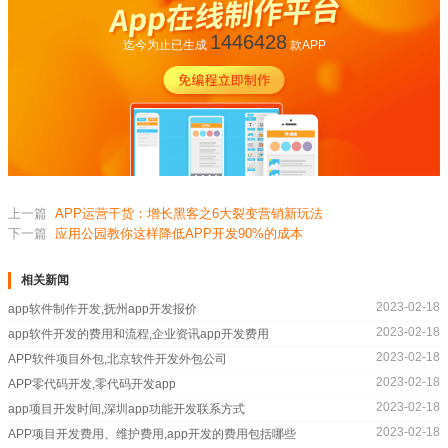
1446428
迄今为止已生成
款APP
上一篇
APP运营干货：增长黑客之6大裂变营销新玩法
下一篇
应用公园教你这样降低APP开发90%的成本
相关新闻
2023-02-18
app软件制作开发,抚州app开发报价
2023-02-18
app软件开发的费用和流程,企业资讯app开发费用
2023-02-18
APP软件项目外包,北京软件开发外包公司
2023-02-18
APP零代码开发,零代码开发app
2023-02-18
app项目开发时间,深圳app功能开发联系方式
2023-02-18
APP项目开发费用、维护费用,app开发的费用包括哪些