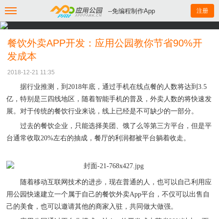
--免编程制作App
注册
餐饮外卖APP开发：应用公园教你节省90%开
发成本
2018-12-21 11:35
据
行业
推测，到
2018年
底
，
通过手机
在线
点餐的人数
将达到
3.5
亿，
特别是三四线地区，随着智能手机的普及，外卖人数的将快速发
展。对于传统的餐饮行业来说，线上已经是不可缺少的一部分。
过去的餐饮企业，只能选择美团、饿了么等第三方平台，但是平
台通常收取
20%左右的抽成，餐厅的利润都被平台躺着收走。
随着移动互联网技术的进步，现在普通的人，也可以自己利用应
用公园快速建立一个属于自己的餐饮外卖
App平台，不仅可以出售自
己的美食，也可以邀请其他的商家入驻，共同做大做强。