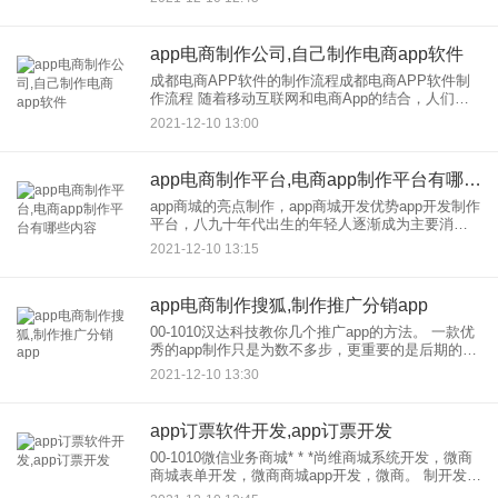
CMS官方站目前分销体系的市场比较活跃，分销体
系的制作需
app电商制作公司,自己制作电商app软件
成都电商APP软件的制作流程成都电商APP软件制
作流程 随着移动互联网和电商App的结合，人们足
不出户就能享受网购，于是越来越多的企业人加入
2021-12-10 13:00
到电商App软件制作的浪潮中来然而，很多企业人对
电商Ap
app电商制作平台,电商app制作平台有哪些内容
app商城的亮点制作，app商城开发优势app开发制作
平台，八九十年代出生的年轻人逐渐成为主要消费
人群，不再热衷于去菜市场。2021年，中国生鲜、
2021-12-10 13:15
电商交易量达1391.3亿元，年均增速50%。 相
app电商制作搜狐,制作推广分销app
00-1010汉达科技教你几个推广app的方法。 一款优
秀的app制作只是为数不多步，更重要的是后期的推
广。APP软件如何推广？有哪些晋升途径？ 汉达科
2021-12-10 13:30
技认为，新媒体、渠道建设、SEO、
app订票软件开发,app订票开发
00-1010微信业务商城* * *尚维商城系统开发，微商
商城表单开发，微商商城app开发，微商。 制开发于
分销，微商分销* * *，微商分销海峡开发，微商代理