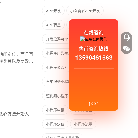
，更为企业的营销策略开辟了全新的疆域。 一、
APP开发
小众需求APP开发
APP转型
APP综合平台
在线咨询
开发旅游APP
开发健身APP
售前咨询热线
小程序广告盈利
小程序盈利
功能定位，而且直
13590461663
择类目以及高效地
小程序公众号
APP运营策略
汽车服务小程序
服务行业小程序
短视频小程序
小程序营销
[关闭]
小程序申请
小程序类目
核心方法开始入
小程序定位
小程序流量