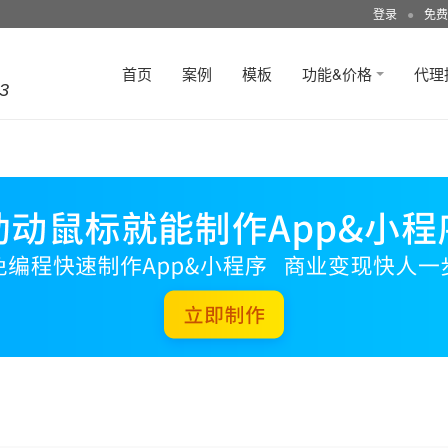
登录
●
免费
首页
案例
模板
功能&价格
代理
3