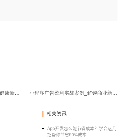
开发旅游+健身APP_解锁旅行健康新体验
小程序广告盈利实战案例_解锁商业新机遇
相关资讯
App开发怎么能节省成本？学会这几
招帮你节省90%成本