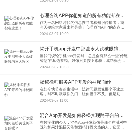
2024-03-07 09:30
如果你好奇，那就跟着我的键盘和鼠标，一起深入
探索一下
心理咨询APP你想知道的所有功能都在这里！
作为一名网络时代的信息搜寻者和知识传播者，我
今天要给大家带来的是关于心理咨询APP的点点滴
滴——所有你好奇的、焦虑的、甚至是八卦的问
2024-03-07 10:00
题，我都会一一道来。 好啦，朋友们，让我们来聊
聊这个时代
揭开手机app开发中那些令人跌破眼镜的三大误区
当我们谈论手机app开发时，总是会有那么一些“传统
智慧”在耳边萦绕。好像只要按图索骥，成功就会向
我们招手。然而，在这个万变的移动互联网时代，
2024-03-07 10:30
如果还在固步自封，那可真是得不偿失。今天，就
让我带大家一起，
揭秘律师服务APP开发的神秘面纱
在如今快节奏的生活中，法律问题就像那个不速之
客，时不时敲敲你的门，让你措手不及。但是别担
心，现在有了一个法宝——律师服务APP，让解决
2024-03-07 11:00
法律难题变得像召唤神龙一样简单，一键即可实
现！今天，就让我这个专业
混合App开发是如何轻松实现跨平台的呢？
在数字化的今天，混合App开发就像是那个在派对中
既能和果汁混搭又能和酒精打得火热的人，它无疑
是跨平台应用的明星选手。说起混合App开发，你可