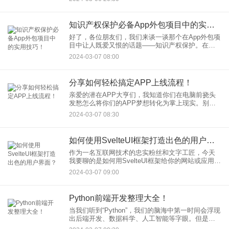
迈出构建数字王国的第一步。
知识产权保护必备App外包项目中的实用技巧！
好了，各位朋友们，我们来谈一谈那个在App外包项
目中让人既爱又恨的话题——知识产权保护。在我
们这个创意泛滥的年代，谁不想把自己的点子变成
2024-03-07 08:00
金点子呢？但在这个过程中，如果不保护好你的点
子，别人可能不请自来
分享如何轻松搞定APP上线流程！
亲爱的潜在APP大亨们，我知道你们在电脑前挠头
发愁怎么将你们的APP梦想转化为掌上现实。别担
心，我来了！我是那个每次看到“提交审核”就心潮澎
2024-03-07 08:30
湃的家伙，今天就来和你分享如何轻松搞定APP上
线流程。
如何使用SvelteUI框架打造出色的用户界面？
作为一名互联网技术的忠实粉丝和文字工匠，今天
我要聊的是如何用SvelteUI框架给你的网站或应用打
造一副靓丽的“新衣”。SvelteUI框架，就像是设计师
2024-03-07 09:00
的画板，开发者的工具箱，把它用得溜，你的用户
界
Python前端开发整理大全！
当我们听到“Python”，我们的脑海中第一时间会浮现
出后端开发、数据科学、人工智能等字眼。但是，
Python在前端开发的世界里是个什么样的存在呢？