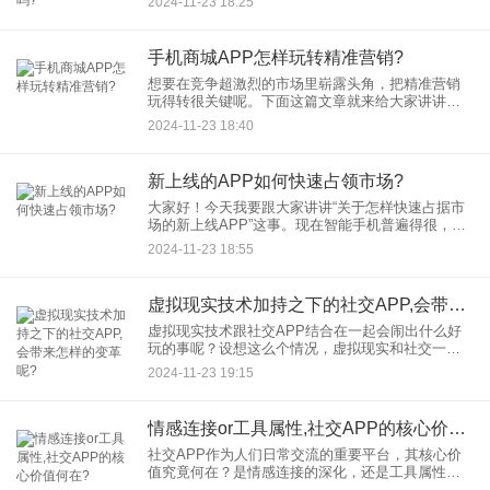
2024-11-23 18:25
产生了影响，还直接限制了它商业价值的发挥。到
底是什么缘由使得商城
手机商城APP怎样玩转精准营销?
想要在竞争超激烈的市场里崭露头角，把精准营销
玩得转很关键呢。下面这篇文章就来给大家讲讲在
手机商城APP上怎样实现精准营销的那些经验和技
2024-11-23 18:40
巧。 一、先得了解你的那些受众。精准营销的关键
新上线的APP如何快速占领市场?
大家好！今天我要跟大家讲讲“关于怎样快速占据市
场的新上线APP”这事。现在智能手机普遍得很，
APP已经成了人们生活中不可缺少的部分啦。每天
2024-11-23 18:55
都有好多新APP上线，这就表明，竞争越来越激烈
啦。那怎么才能让
虚拟现实技术加持之下的社交APP,会带来怎样的变革呢?
虚拟现实技术跟社交APP结合在一起会闹出什么好
玩的事呢？设想这么个情况，虚拟现实和社交一融
合起来，我们就会进入一个全新的交互天地。不管
2024-11-23 19:15
我们在哪，都能跟远在天边的朋友像面对面一样交
流。这可不是光在科幻片
情感连接or工具属性,社交APP的核心价值何在?
社交APP作为人们日常交流的重要平台，其核心价
值究竟何在？是情感连接的深化，还是工具属性的
凸显？这是一个值得深入探讨的问题。 从情感连接