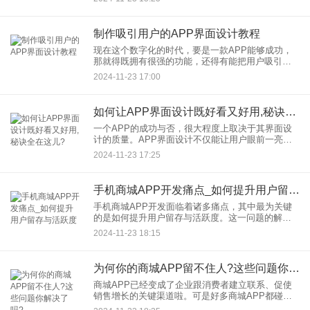
灵感： 一、内容创作与呈现 1. 聚焦垂直领
制作吸引用户的APP界面设计教程
现在这个数字化的时代，要是一款APP能够成功，
那就得既拥有很强的功能，还得有能把用户吸引过
来的界面设计。这篇文章会仔细地讲讲怎么去制作
2024-11-23 17:00
既好看又好用的APP界面，好帮助设计师和开发人
员提高用户的体验。
如何让APP界面设计既好看又好用,秘诀全在这儿?
一个APP的成功与否，很大程度上取决于其界面设
计的质量。APP界面设计不仅能让用户眼前一亮，
更能提升用户体验，增强用户粘性。这样如何让
2024-11-23 17:25
APP界面设计既好看又好用呢？以下便是我们深入
探索的秘诀。
手机商城APP开发痛点_如何提升用户留存与活跃度
手机商城APP开发面临着诸多痛点，其中最为关键
的是如何提升用户留存与活跃度。这一问题的解
决，不仅关乎APP的生存与发展，更是衡量其市场
2024-11-23 18:15
竞争力的重要标准。 用户能留下来并且活跃度高，
为何你的商城APP留不住人?这些问题你解决了吗?
商城APP已经变成了企业跟消费者建立联系、促使
销售增长的关键渠道啦。可是好多商城APP都碰到
了用户大量流失的状况，这不但对企业的品牌形象