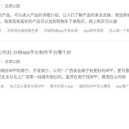
自于
应用公园
击文创产品，可以进入产品的详细介绍，让人们了解产品的来龙去脉，增加商城的购
付功能 在商城，我发现我喜欢的产品可以加到购物车下单购买，网上购买可以通
件
怎样用互联网做生意
同城快递app开发应用
app制作官网
怎么做一个
p
公司好,分销app平台制作平台哪个好
自于
应用公园
开发公司做好APP的南宁，开发南宁，公司？广西省会南宁有更好的APP，更可靠
是无法与北上广深等一线城市相比的。虽然在南宁找APP，费用在公司和
成本
自己怎么做卖东西APP
都市红颜人app
做好的APP怎么赚钱
app推
吗