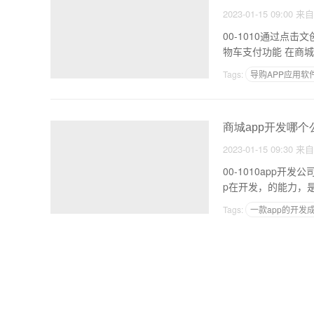
2023-01-15 09:00
来
00-1010通过点
物车支
Tags:
导购APP应用软
制作旅游攻略图文的ap
商城app开发哪个
2023-01-15 09:30
来
00-1010app
p在开发，的能力，
Tags:
一款app的开发
安卓系统可以开发软件