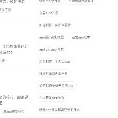
意力，转化率更
做超市app开发
html单页克隆软件
开发工具
东营APP开发
如何制作一款安卓软件
app设计商业模型
运营app成本
android app 开发
游app
少钱
怎么制作一个外卖app
移动互联网创业平台
如何制作类似于美团app
个人开发APP流程
品
移动App开发都需要学习什么
做app需要多久