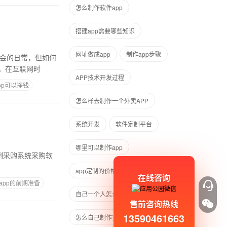
怎么制作软件app
搭建app需要哪些知识
网址做成app
制作app步骤
。在互联网时
APP技术开发过程
pp可以挣钱
怎么样去制作一个外卖APP
系统开发
软件定制平台
哪里可以制作app
案例采购系统采购软
app定制的价格开发
在线咨询
app的前期准备
自己一个人怎么制作app
售前咨询热线
13590461663
怎么自己制作安卓app