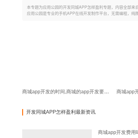
本专题为应用公园的开发同城APP怎样盈利专题，内容全部来
应用公园是专业的手机APP在线开发制作平台，无需编程，纯
商城app开发的时间,商城的app开发要多少钱
商城app
开发同城APP怎样盈利最新资讯
商城app开发费用