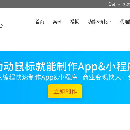
登录
●
免费
首页
案例
模板
功能&价格
代理
3