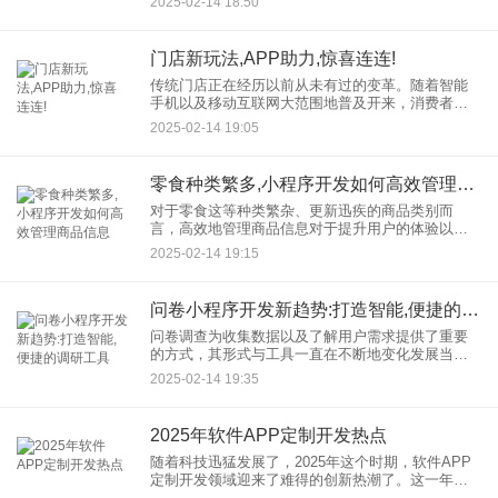
2025-02-14 18:50
展，一款崭新的婚庆APP软件顺势产生，它凭借其
便利、快捷且具有个性化
门店新玩法,APP助力,惊喜连连!
传统门店正在经历以前从未有过的变革。随着智能
手机以及移动互联网大范围地普及开来，消费者的
购物习惯和消费行为也在默默地发生着变化。为了
2025-02-14 19:05
顺应这个趋势，越来越多的门店开始摸索与APP相
配合的新办法，目的是借
零食种类繁多,小程序开发如何高效管理商品信息
对于零食这等种类繁杂、更新迅疾的商品类别而
言，高效地管理商品信息对于提升用户的体验以及
优化运营的策略来讲是极为关键的。本文将会探讨
2025-02-14 19:15
怎样经由小程序的开发来达成零食商品信息的高效
问卷小程序开发新趋势:打造智能,便捷的调研工具
问卷调查为收集数据以及了解用户需求提供了重要
的方式，其形式与工具一直在不断地变化发展当
中。伴随小程序技术的迅猛发展，问卷小程序，已
2025-02-14 19:35
然变成了市场调研领域的新宠儿。它们不但给予了
便利的调研途径，还借助智能
2025年软件APP定制开发热点
随着科技迅猛发展了，2025年这个时期，软件APP
定制开发领域迎来了难得的创新热潮了。这一年之
中，“人工智能低代码平台”“云原生技术”“增强现实与