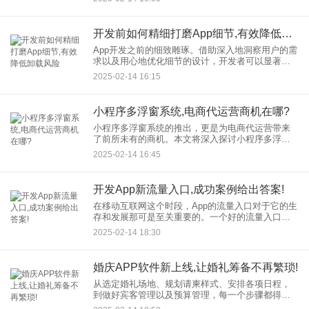
样才可以一直保持领先地位，持续吸引并且留住用
户，成了每一家母婴
开发前如何精细打磨App细节,有效降低卸载风险
App开发之前的细致雕琢。借助深入地洞察用户的需
求以及用心地优化细节的设计，开发者可以显著地
降低App的卸载可能性，进而有效地提高用户的留存
2025-02-14 16:15
比例。本文将会结合成功的案例，研讨怎样在开发
之前用心地打磨A
小程序多浮窗系统,电商代运营商机在哪?
小程序多浮窗系统的推出，更是为电商代运营带来
了前所未有的商机。本文将深入探讨小程序多浮窗
系统如何为电商代运营开辟新的盈利空间。 ‌一、小
2025-02-14 16:45
程序多浮窗系统提升用户体验，增强用户粘性
开发App新流量入口,成功案例给出答案!
在移动互联网这个时段，App的流量入口对于它的生
存和发展那可是至关重要的。一个好的流量入口，
既能把众多用户吸引过来，又能让用户的体验更
2025-02-14 18:30
好，这样就能促使业务增长。文章会借着几个成功
的案例，去探讨怎么开发
婚庆APP软件新上线,让婚礼筹备不再繁琐!
从选定婚礼场地、规划请柬样式、安排各项日程，
到做好宾客管理以及预算管理，每一个步骤都得精
心谋划，花费不少时间与精力。不过伴随科技的进