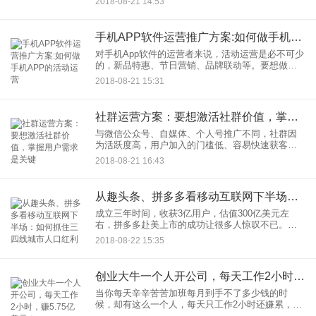
2018-08-21 14:53
领域的社交电商平台，都取得了重大的成功。不论
是微商、个人还是企
手机APP软件运营推广方案:如何做手机APP的活动运营
对手机App软件的运营者来说，活动运营是必不可少
的，新品特惠、节日营销、品牌联动等。要想做好
一个手机App软件的活动却并不简单，这里和大家详
2018-08-21 15:31
细探讨，如何做手机App软件的活动运营。一个完整
的手机App
社群运营方案：要想激活社群价值，掌握用户需求是关键
与微信公众号、自媒体、个人号推广不同，社群因
为活跃度高，用户加入的门槛低、容易快速获客的
优势，成为营销不可缺少的一部分，社群电商运营
2018-08-21 16:43
的主要平台就是各个微信群。但是很多人在运营社
群的时候，会发现很容易成
从趣头条、拼多多看移动互联网下半场：如何抓住三四线城市人口红利
成立三年时间，收获3亿用户，估值300亿美元左
右，拼多多赴美上市的成功让很多人惊叹不已。而
趣头条将再次刷新中国公司上市的速度记录，成立
2018-08-22 15:35
仅两年就要赴美上市。趣头条成立于2016年6月，通
过算法为用户提供
创业大牛一个人开公司，每天工作2小时，赚5.75亿美元！
当你每天辛辛苦苦加班每月到手不了多少钱的时
候，却有这么一个人，每天只工作2小时还嫌累，自
己一个人开公司创业，不融资、不招人，赚了5.75亿