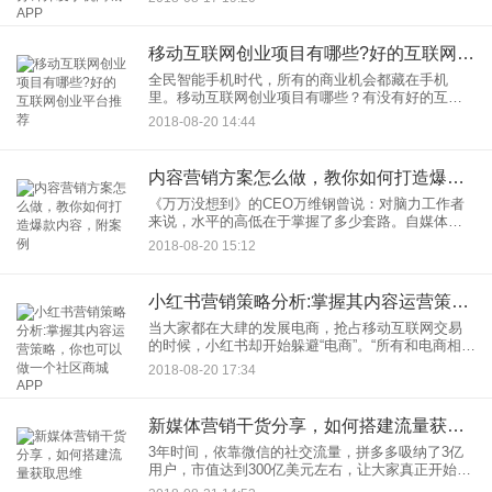
轻松月入上万。我们都知道，大家的微信朋友圈
中，总会有各种各样的微
移动互联网创业项目有哪些?好的互联网创业平台推荐
全民智能手机时代，所有的商业机会都藏在手机
里。移动互联网创业项目有哪些？有没有好的互联
网创业平台推荐？下面这4大值得期待的移动互联网
2018-08-20 14:44
机会，已经有不少人赚到大钱。移动互联网创业项
目一：返利商城零资金投入
内容营销方案怎么做，教你如何打造爆款内容，附案例
《万万没想到》的CEO万维钢曾说：对脑力工作者
来说，水平的高低在于掌握了多少套路。自媒体大
爆炸的时代，随着算法的精进，没有随随便便的成
2018-08-20 15:12
功爆文、话题，背后的策略、方法都需要我们不断
的学习、总结。内容营销
小红书营销策略分析:掌握其内容运营策略，你也可以做一个社区商城APP
当大家都在大肆的发展电商，抢占移动互联网交易
的时候，小红书却开始躲避“电商”。“所有和电商相关
的采访，我都会推掉”小红书的创始人瞿芳公开表
2018-08-20 17:34
示。从初带有攻略性质的海淘网站、社区电商平
台，到目前逐步成为U
新媒体营销干货分享，如何搭建流量获取思维
3年时间，依靠微信的社交流量，拼多多吸纳了3亿
用户，市值达到300亿美元左右，让大家真正开始意
识到社交电商的价值。除了拼多多，还有众多垂直