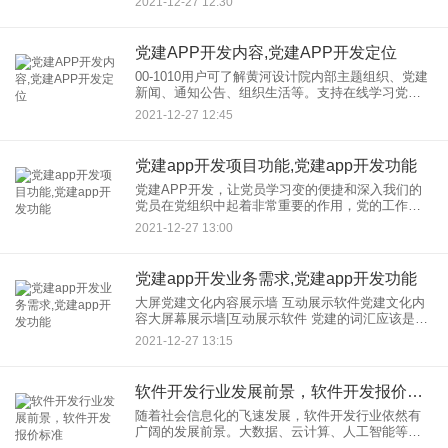
2021-12-27 12:30
好地相互交流。随时随地办理党建业务，开展组织
生活。 那
党建APP开发内容,党建APP开发定位
00-1010用户可了解黄河设计院内部主题组织、党建
新闻、通知公告、组织生活等。支持在线学习党建
知识、党费查询和党费缴纳等。如有需要，他们可
2021-12-27 12:45
以下载黄河设计党建app使用！ 软件介绍 黄河
党建app开发项目功能,党建app开发功能
党建APP开发，让党员学习变的便捷和深入我们的
党员在党组织中起着非常重要的作用，党的工作建
设也变得至关重要。如何提高党员的工作效率，如
2021-12-27 13:00
何加强党员之间的沟通？打造蓝色科技党建app开
发，搭建高效互助党员
党建app开发业务需求,党建app开发功能
大屏党建文化内容展示墙 互动展示软件党建文化内
容大屏幕展示墙|互动展示软件 党建的词汇应该是大
家都熟悉的。新闻经常在电视上报道，但很少有人
2021-12-27 13:15
会知道具体内容的工作和性质，这意味着当时没有
足够的宣传。不
软件开发行业发展前景，软件开发报价标准
随着社会信息化的飞速发展，软件开发行业依然有
广阔的发展前景。大数据、云计算、人工智能等技
术以及手机应用的逐步普及， 让越来越多的企业也