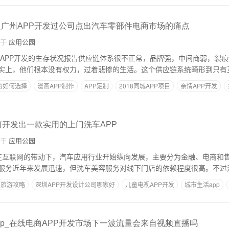
p_广州APP开发过公司点出汽车零部件电商市场的痛点
自于
应用公园
市场APP开发的生存状况报告供应链体系很不正常，品牌强，中间商弱，裂
实上，他们根本没有权力，过着悲惨的生活。这个供应链系统畸形到只有
台如何选择
漫画APP制作
APP定制
2018同城APP项目
亲情APP开发
何开发出一款实用的上门洗车APP
自于
应用公园
0年，在互联网的带动下，汽车应用行业开始纵向发展，主要分为金融、电商和
服务近年来发展迅速，但洗车美容服务对线下门店的依赖程度很高。不过
旅游攻略
深圳APP开发设计公司哪家好
儿童电视APP开发
城市生活app
pp_在线电商APP开发市场下一波流量会来自视频直播吗