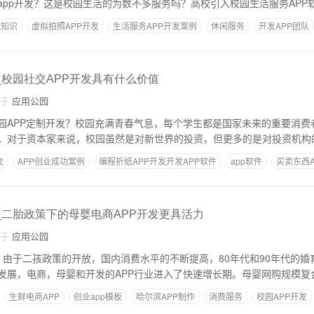
app开发？这是校园生活的为数不多服务吗？高校引入校园生活服务APP
融知识
虚拟拍照APP开发
生活服务APP开发案例
休闲服务
开发APP团队
_校园社交APP开发具有什么价值
自于
应用公园
园APP定制开发？校园充满青春气息，每个学生都是国家未来的重要消费
。对于资本家来说，校园虽然是对新世界的投资，但更多的是对投资机构
发
APP创业成功案例
编程折纸APP开发开发APP软件
app软件
买卖东西A
p_二胎政策下的母婴电商APP开发更具活力
自于
应用公园
0年，由于二孩政策的开放，国内消费水平的不断提高，80年代和90年代的
发展，电商，母婴和开发的APP行业进入了快速增长期。母婴网购规模复
生鲜电商APP
创业app模板
哈尔滨APP制作
消费服务
校园APP开发