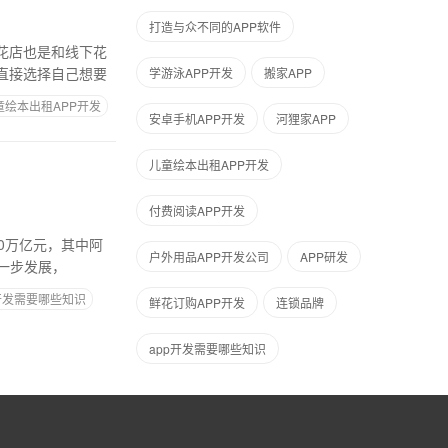
打造与众不同的APP软件
花店也是和线下花
直接选择自己想要
学游泳APP开发
搬家APP
童绘本出租APP开发
安卓手机APP开发
河狸家APP
儿童绘本出租APP开发
付费阅读APP开发
30万亿元，其中阿
户外用品APP开发公司
APP研发
一步发展，
p开发需要哪些知识
鲜花订购APP开发
连锁品牌
app开发需要哪些知识