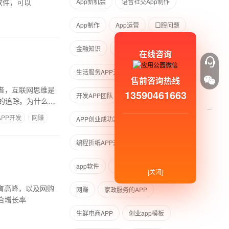
软件，可以
App新机会
语音社交App制作
App制作
App运营
口腔问题
金融知识
虚拟拍照APP开发
在线咨询
生活服务APP开发案例
休闲服务
售前咨询热线
者，互联网思维是
13590461663
开发APP团队
酒类电商APP开发
的追踪。为什么首
PP开发
网赚
APP创业成功案例
编程折纸APP开发开发APP软件
app软件
买卖东西APP开发
[关闭]
婚育高峰，以及网购
网赚
家政服务的APP
合增长率
生鲜电商APP
创业app模板