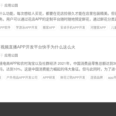
自于
应用公园
有什么功能，每次想给人买花，都要在花店捡很久才能在店里包装精美。但
务。用户可以通过花店APP的定制平台随时随地预定鲜花，通过鲜花分类
PP软件
学游泳APP开发
搬家APP
安卓手机APP开发
河狸家APP
儿
_短视频直播APP开发平台快手为什么这么火
自于
应用公园
电商APP和农村淘宝以及社群经济 2021年，中国消费品零售总额达到
玛，达到10%，这是中国消费能力崛起的伟大象征。但与此同时，为了进
发
户外用品APP开发公司
APP研发
鲜花订购APP开发
连锁品牌
ap