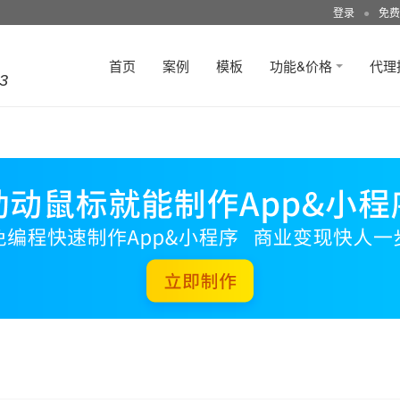
登录
●
免费
首页
案例
模板
功能&价格
代理
3