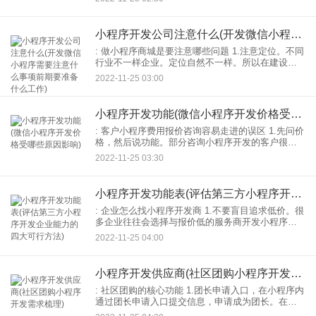
后，可以免费查询平台有哪些房子可以出租，广告
等。
小程序开发公司注意什么(开发微信小程序需要注意什么事项前期要准备什么工作)
: 做小程序商城是要注意哪些问题 1.注意定位。不同
行业不一样企业。定位自然不一样。所以在建设之
前小程序商城一定要想好自己需要什么样的定位。
2022-11-25 03:00
如果定位不明确小程序的开发会变得很麻烦。比如
找不到重点
小程序开发功能(微信小程序开发价格受哪些原因影响)
: 客户小程序费用报价咨询容易走进的误区 1.先问价
格，然后说功能。部分咨询小程序开发的客户很容
易走进的一个误区是：先问价格，再说功能。小程
2022-11-25 03:30
序开发费用基于小程序的功能需求。功能不同，费
用不同。所
小程序开发功能表(评估第三方小程序开发企业能力的四大可行方法)
: 企业怎么找小程序开发商 1.不要盲目追求低价。很
多企业往往会选择与报价低的服务商开发小程序合
作。但是企业你要知道，任何一个开发服务商都不
2022-11-25 04:00
会做亏本的生意。为了保护自己不赔钱，往往会牺
牲质量。但
小程序开发供应商(社区团购小程序开发需求梳理)
: 社区团购的核心功能 1.团长申请入口，在小程序内
通过团长申请入口提交信息，申请成为团长。在平
台上完成检查后，可以打开团长的权限，设置所属