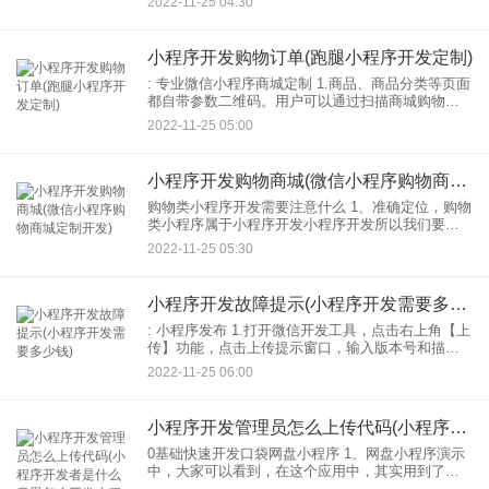
2022-11-25 04:30
社区的位置。 2.供应商入驻。如果有好的产品供应
商
小程序开发购物订单(跑腿小程序开发定制)
: 专业微信小程序商城定制 1.商品、商品分类等页面
都自带参数二维码。用户可以通过扫描商城购物直
接访问它们。 2.成本低，操作方便无需开发APP，
2022-11-25 05:00
扫描二维码即可运行无需下载小程序，升级用户体
小程序开发购物商城(微信小程序购物商城定制开发)
购物类小程序开发需要注意什么 1、准确定位，购物
类小程序属于小程序开发小程序开发所以我们要查
B2C模式和C2C: 010之前开发 2.对客户和竞争对手
2022-11-25 05:30
的分析。对客户和竞争对手都要有足够的了解
小程序开发故障提示(小程序开发需要多少钱)
: 小程序发布 1.打开微信开发工具，点击右上角【上
传】功能，点击上传提示窗口，输入版本号和描
述。 2.上传后，点击左侧菜单中的[开发管理]。 3.将
2022-11-25 06:00
浏览器拉到底部，找到[开发版本]就能
小程序开发管理员怎么上传代码(小程序开发者是什么意思怎么开发小程序)
0基础快速开发口袋网盘小程序 1、网盘小程序演示
中，大家可以看到，在这个应用中，其实用到了很
多不同的能力，比如，用过的界面，和官方的微信