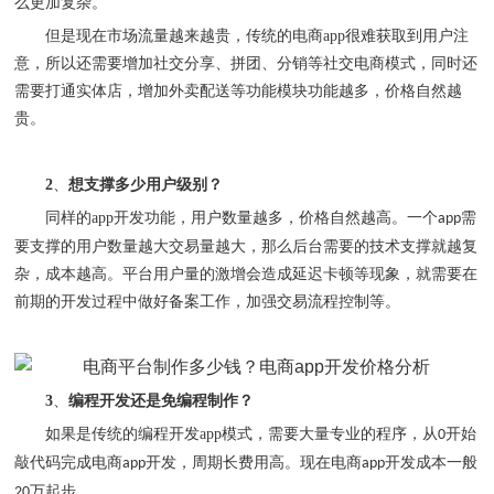
么更加复杂。
但是现在市场流量越来越贵，传统的电商
app
很难获取到用户注
意，所以还需要增加社交分享、拼团、分销等社交电商模式，同时还
需要打通实体店，增加外卖配送等功能模块功能越多，价格自然越
贵。
2
、
想支撑多少用户级别？
同样的
app
开发功能，用户数量越多，价格自然越高。一个
需
app
要支撑的用户数量越大交易量越大，那么后台需要的技术支撑就越复
杂，成本越高。平台用户量的激增会造成延迟卡顿等现象，就需要在
前期的开发过程中做好备案工作，加强交易流程控制等。
3
、
编程开发还是免编程制作？
如果是传统的编程开发
app
模式，需要大量专业的程序，从
开始
0
敲代码完成电商
开发，周期长费用高。现在电商
开发成本一般
app
app
万起步。
20