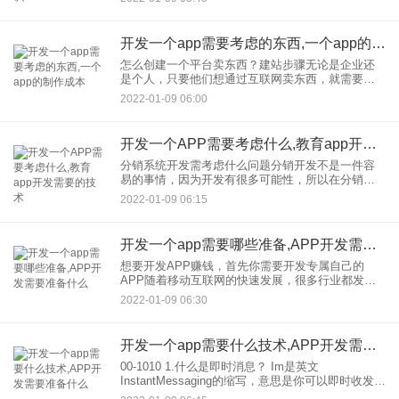
站建设的边肖将从运营的角度分析APP开发中必须
知道和注意的
开发一个app需要考虑的东西,一个app的制作成本
怎么创建一个平台卖东西？建站步骤无论是企业还
是个人，只要他们想通过互联网卖东西，就需要一
个平台来承载你想卖的东西。如何打造一个卖东西
2022-01-09 06:00
的平台？让我们来看看建筑步骤的详细说明。 首先
说说如何打造一个平
开发一个APP需要考虑什么,教育app开发需要的技术
分销系统开发需考虑什么问题分销开发不是一件容
易的事情，因为开发有很多可能性，所以在分销体
系的开发过程中，肯定要先了解清楚，才能进行开
2022-01-09 06:15
发的后续工作。但是在开发分销体系中，你需要考
虑哪些方面？ 一、安
开发一个app需要哪些准备,APP开发需要准备什么
想要开发APP赚钱，首先你需要开发专属自己的
APP随着移动互联网的快速发展，很多行业都发展
了线上渠道。在这个流量为王的时代，很多人都想
2022-01-09 06:30
从开发App赚钱，赚钱没有问题。但是！你有必要准
备一个牛逼APP。
开发一个app需要什么技术,APP开发需要准备什么
00-1010 1.什么是即时消息？ Im是英文
InstantMessaging的缩写，意思是你可以即时收发消
息。说白了，im即时通讯就是聊天工具。 那么，如