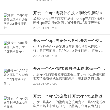
2022-01-09 06:45
何在开发？获得即时消息工具呢
开发一个app需要什么技术和设备,网站app开发哪家好
成都个人app开发哪家好成都个人app开发哪个智能
硬件app开发是物联网，通过开启wifi和蓝牙设备，
可以实现软硬件结合，可穿戴设备可以扩展到智能
2022-01-09 07:00
电视、智能家居、智能汽车、医疗健康、智能玩
具、机器人等
开发一个app需要什么条件,开发一个交易平台app
生活服务类APP开发发展前景怎么样要求连续运
行。肯定有前景。你能否生火是个问题。 首先，你
需要有一个APP， 较好有研发；d能力，或者一键找
2022-01-09 07:15
到适合生成APP的平台。 第二，你需要了解
开发一个APP需要做哪些工作,想做一个app需要准备什么
开发app之前需要做哪些准备工作，有什么要注意的
地方？随着移动互联网的到来，越来越多的老板想
做APP。大家都想在移动互联网上发展自己的事
2022-01-09 07:30
业，通过app应用寻求新的商机。然而，由于很多老
板不了解APP
开发一个app怎么盈利,开发app怎么挣钱
开发工具类APP的盈利点怎么确定？工具app是现在
应用市场上非常热门的一个品类，它可以为人们提
供非常便捷的服务。不过，当然在启动开发，的同