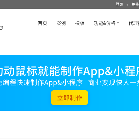
登录
●
免费
首页
案例
模板
功能&价格
代理
3