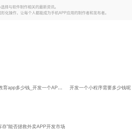
心选择与软件制作相关的最新资讯。
图形化操作，让每个人都能成为手机APP应用的制作者和发布者。
开发在线教育app多少钱_开发一个APP需要多少钱
开发一个小程序需要多少钱呢
去库存”能否拯救外卖APP开发市场