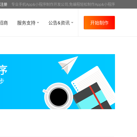
注册
专业手机App&小程序制作开发公司,免编程轻松制作App&小程序
招商
服务支持
公告&资讯
开始制作