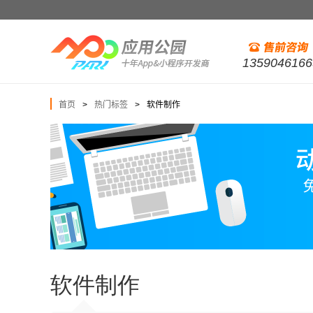
1359046166
首页
热门标签
软件制作
>
>
软件制作