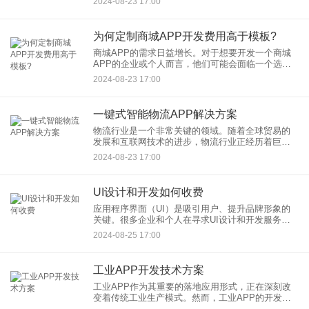
2024-08-23 17:00
五个关键问题，并提供相应的策略以解决这些问
题。
为何定制商城APP开发费用高于模板?
商城APP的需求日益增长。对于想要开发一个商城
APP的企业或个人而言，他们可能会面临一个选
择：是选择定制开发，还是使用现有的模板？虽然
2024-08-23 17:00
模板相对便宜且快速，但为什么定制商城APP开发
费用会高于使用模板呢
一键式智能物流APP解决方案
物流行业是一个非常关键的领域。随着全球贸易的
发展和互联网技术的进步，物流行业正经历着巨大
的变革。为了满足客户对物流效率和便利性的需
2024-08-23 17:00
求，一键式智能物流APP解决方案应运而生。本文
将介绍这一解决方案的功能
UI设计和开发如何收费
应用程序界面（UI）是吸引用户、提升品牌形象的
关键。很多企业和个人在寻求UI设计和开发服务
时，常常会遇到一个问题：UI设计和开发如何收
2024-08-25 17:00
费？本文将为您详细解读UI收费模式，帮您更好地
理解和选择合适的服务
工业APP开发技术方案
工业APP作为其重要的落地应用形式，正在深刻改
变着传统工业生产模式。然而，工业APP的开发并
非易事，需要一套完善的技术方案来支撑。本文将