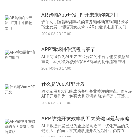
交易平台上找到合适的买家或卖家。那么，交易平
台APP开发需要哪些步
AR购物App开发_打开未来购物之门
近年来，随着智能手机的普及和移动互联网技术的
飞速发展，增强现实技术（AR）逐渐走进了人们的
视野。AR技术能够将虚拟信息叠加到现实世界中，
2024-08-23 17:00
为用户带来更加丰富、直观的交互体验。在电商领
域，AR购物App应
APP商城制作流程与细节
APP商城作为APP发布和分发的平台，也变得愈加
重要。本文将为您介绍APP商城的制作流程与细
节，帮助您了解如何打造一个吸引人且功能完善的
2024-08-23 17:00
APP商城。 需求分析与规划 万事
什么是Vue APP开发
移动应用开发已经成为各行各业关注的焦点。而Vue
APP开发作为一种强大且灵活的前端框架，正逐渐
成为开发者们的首选。那么，你也许会好奇，究竟
2024-08-23 17:00
什么是Vue APP开发呢？ Vue
APP敏捷开发效率的五大关键问题与策略
APP敏捷开发已成为企业提高效率、优化产品的关
键方法。然而，在实施敏捷开发过程中，仍存在着
一些挑战和难题。本文将探讨APP敏捷开发效率的